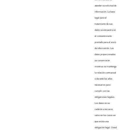
atender su solicitud de
información. La base
legal para el
tratamiento de sus
datos se encuentra en
el consentimiento
prestado para el envío
de información. Los
datos proporcionados
se conservarán
mientras se mantenga
la relación contractual
o durante los años
necesarios para
cumplir con las
obligaciones legales.
Los datos no se
cederán a terceros
salvo en los casos en
que exista una
obligación legal. Usted