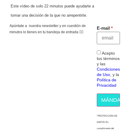
Este vídeo de solo 22 minutos puede ayudarte a
tomar una decisión de la que no arrepentirte.
Apúntate a nuestra newsletter y en cuestión de
E-mail
minutos lo tienes en tu bandeja de entrada 👇🏻
Acepto
los términos
y las
Condiciones
de Uso
, y la
Política de
Privacidad
MÁNDAME E
“PROTECCION DE
DATOS: En
cumplimiento del