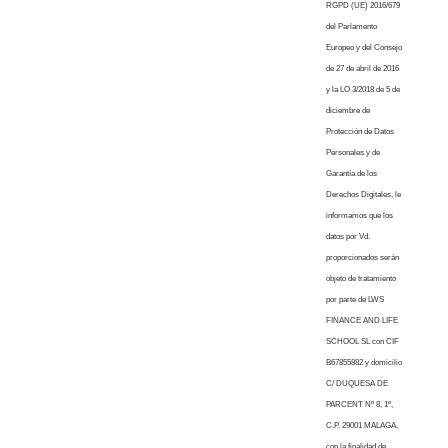
RGPD (UE) 2016/679
del Parlamento
Europeo y del Consejo
de 27 de abril de 2016
y la LO 3/2018 de 5 de
diciembre de
Protección de Datos
Personales y de
Garantía de los
Derechos Digitales, le
informamos que los
datos por Vd.
proporcionados serán
objeto de tratamiento
por parte de LWS
FINANCE AND LIFE
SCHOOL SL con CIF
B67855882 y domicilio
C/ DUQUESA DE
PARCENT Nº 8, 1º,
C.P. 29001 MALAGA,
con la finalidad de