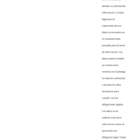
atender su solicitud de
información. La base
legal para el
tratamiento de sus
datos se encuentra en
el consentimiento
prestado para el envío
de información. Los
datos proporcionados
se conservarán
mientras se mantenga
la relación contractual
o durante los años
necesarios para
cumplir con las
obligaciones legales.
Los datos no se
cederán a terceros
salvo en los casos en
que exista una
obligación legal. Usted