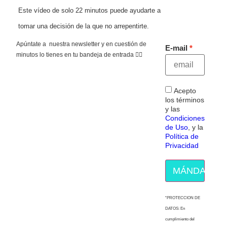
Este vídeo de solo 22 minutos puede ayudarte a
tomar una decisión de la que no arrepentirte.
Apúntate a nuestra newsletter y en cuestión de
E-mail
minutos lo tienes en tu bandeja de entrada 👇🏻
Acepto
los términos
y las
Condiciones
de Uso
, y la
Política de
Privacidad
MÁNDAME E
“PROTECCION DE
DATOS: En
cumplimiento del