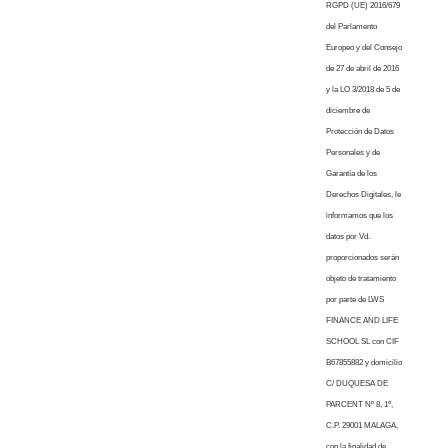
RGPD (UE) 2016/679
del Parlamento
Europeo y del Consejo
de 27 de abril de 2016
y la LO 3/2018 de 5 de
diciembre de
Protección de Datos
Personales y de
Garantía de los
Derechos Digitales, le
informamos que los
datos por Vd.
proporcionados serán
objeto de tratamiento
por parte de LWS
FINANCE AND LIFE
SCHOOL SL con CIF
B67855882 y domicilio
C/ DUQUESA DE
PARCENT Nº 8, 1º,
C.P. 29001 MALAGA,
con la finalidad de