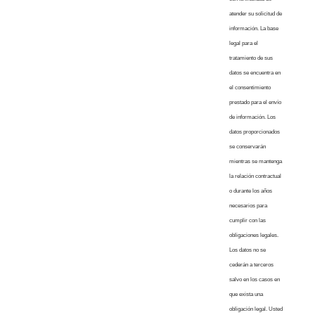
atender su solicitud de
información. La base
legal para el
tratamiento de sus
datos se encuentra en
el consentimiento
prestado para el envío
de información. Los
datos proporcionados
se conservarán
mientras se mantenga
la relación contractual
o durante los años
necesarios para
cumplir con las
obligaciones legales.
Los datos no se
cederán a terceros
salvo en los casos en
que exista una
obligación legal. Usted