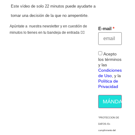
Este vídeo de solo 22 minutos puede ayudarte a
tomar una decisión de la que no arrepentirte.
Apúntate a nuestra newsletter y en cuestión de
E-mail
minutos lo tienes en tu bandeja de entrada 👇🏻
Acepto
los términos
y las
Condiciones
de Uso
, y la
Política de
Privacidad
MÁNDAME E
“PROTECCION DE
DATOS: En
cumplimiento del