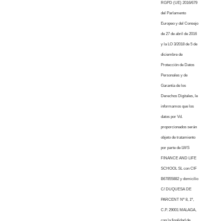
RGPD (UE) 2016/679
del Parlamento
Europeo y del Consejo
de 27 de abril de 2016
y la LO 3/2018 de 5 de
diciembre de
Protección de Datos
Personales y de
Garantía de los
Derechos Digitales, le
informamos que los
datos por Vd.
proporcionados serán
objeto de tratamiento
por parte de LWS
FINANCE AND LIFE
SCHOOL SL con CIF
B67855882 y domicilio
C/ DUQUESA DE
PARCENT Nº 8, 1º,
C.P. 29001 MALAGA,
con la finalidad de