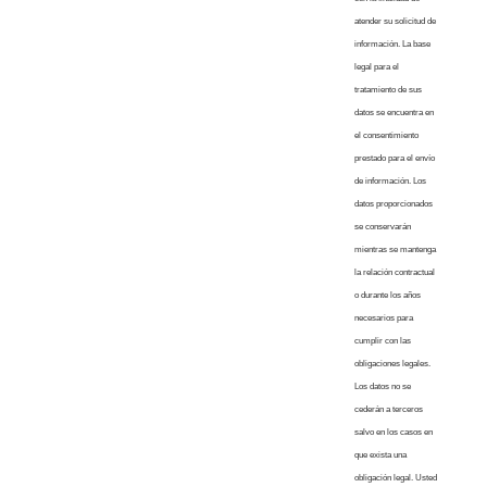
atender su solicitud de
información. La base
legal para el
tratamiento de sus
datos se encuentra en
el consentimiento
prestado para el envío
de información. Los
datos proporcionados
se conservarán
mientras se mantenga
la relación contractual
o durante los años
necesarios para
cumplir con las
obligaciones legales.
Los datos no se
cederán a terceros
salvo en los casos en
que exista una
obligación legal. Usted