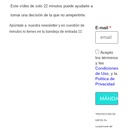
Este vídeo de solo 22 minutos puede ayudarte a
tomar una decisión de la que no arrepentirte.
Apúntate a nuestra newsletter y en cuestión de
E-mail
minutos lo tienes en tu bandeja de entrada 👇🏻
Acepto
los términos
y las
Condiciones
de Uso
, y la
Política de
Privacidad
MÁNDAME E
“PROTECCION DE
DATOS: En
cumplimiento del