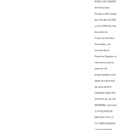
RGPD (UE) 2016/679
del Parlamento
Europeo y del Consejo
de 27 de abril de 2016
y la LO 3/2018 de 5 de
diciembre de
Protección de Datos
Personales y de
Garantía de los
Derechos Digitales, le
informamos que los
datos por Vd.
proporcionados serán
objeto de tratamiento
por parte de LWS
FINANCE AND LIFE
SCHOOL SL con CIF
B67855882 y domicilio
C/ DUQUESA DE
PARCENT Nº 8, 1º,
C.P. 29001 MALAGA,
con la finalidad de