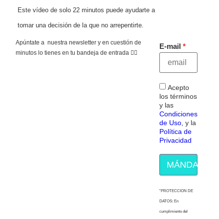
Este vídeo de solo 22 minutos puede ayudarte a
tomar una decisión de la que no arrepentirte.
Apúntate a nuestra newsletter y en cuestión de
E-mail
minutos lo tienes en tu bandeja de entrada 👇🏻
Acepto
los términos
y las
Condiciones
de Uso
, y la
Política de
Privacidad
MÁNDAME E
“PROTECCION DE
DATOS: En
cumplimiento del