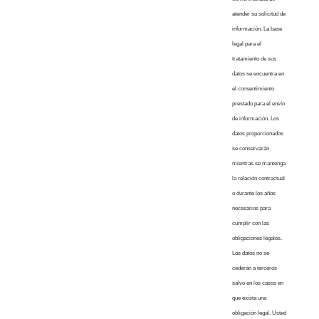
atender su solicitud de
información. La base
legal para el
tratamiento de sus
datos se encuentra en
el consentimiento
prestado para el envío
de información. Los
datos proporcionados
se conservarán
mientras se mantenga
la relación contractual
o durante los años
necesarios para
cumplir con las
obligaciones legales.
Los datos no se
cederán a terceros
salvo en los casos en
que exista una
obligación legal. Usted