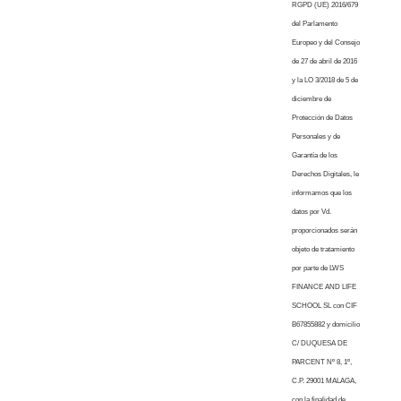
RGPD (UE) 2016/679
del Parlamento
Europeo y del Consejo
de 27 de abril de 2016
y la LO 3/2018 de 5 de
diciembre de
Protección de Datos
Personales y de
Garantía de los
Derechos Digitales, le
informamos que los
datos por Vd.
proporcionados serán
objeto de tratamiento
por parte de LWS
FINANCE AND LIFE
SCHOOL SL con CIF
B67855882 y domicilio
C/ DUQUESA DE
PARCENT Nº 8, 1º,
C.P. 29001 MALAGA,
con la finalidad de