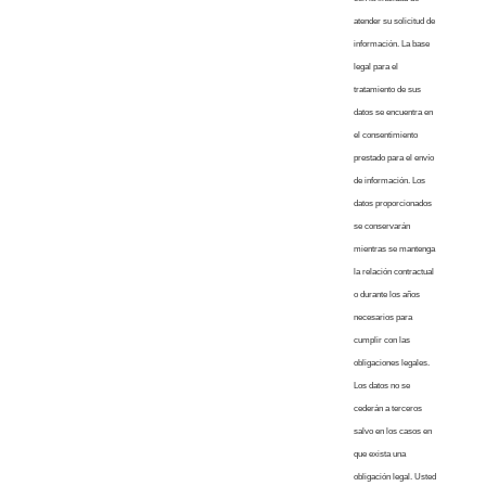
atender su solicitud de
información. La base
legal para el
tratamiento de sus
datos se encuentra en
el consentimiento
prestado para el envío
de información. Los
datos proporcionados
se conservarán
mientras se mantenga
la relación contractual
o durante los años
necesarios para
cumplir con las
obligaciones legales.
Los datos no se
cederán a terceros
salvo en los casos en
que exista una
obligación legal. Usted