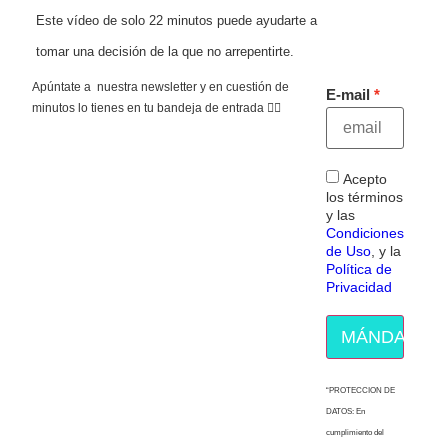
Este vídeo de solo 22 minutos puede ayudarte a
tomar una decisión de la que no arrepentirte.
Apúntate a nuestra newsletter y en cuestión de
E-mail
minutos lo tienes en tu bandeja de entrada 👇🏻
Acepto
los términos
y las
Condiciones
de Uso
, y la
Política de
Privacidad
MÁNDAME E
“PROTECCION DE
DATOS: En
cumplimiento del