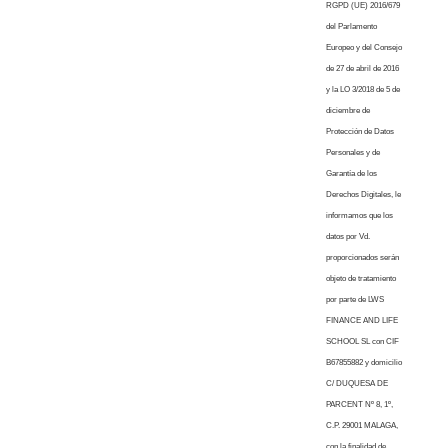
RGPD (UE) 2016/679
del Parlamento
Europeo y del Consejo
de 27 de abril de 2016
y la LO 3/2018 de 5 de
diciembre de
Protección de Datos
Personales y de
Garantía de los
Derechos Digitales, le
informamos que los
datos por Vd.
proporcionados serán
objeto de tratamiento
por parte de LWS
FINANCE AND LIFE
SCHOOL SL con CIF
B67855882 y domicilio
C/ DUQUESA DE
PARCENT Nº 8, 1º,
C.P. 29001 MALAGA,
con la finalidad de