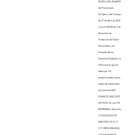
RGPD (UE) 2016/679
del Parlamento
Europeo y del Consejo
de 27 de abril de 2016
y la LO 3/2018 de 5 de
diciembre de
Protección de Datos
Personales y de
Garantía de los
Derechos Digitales, le
informamos que los
datos por Vd.
proporcionados serán
objeto de tratamiento
por parte de LWS
FINANCE AND LIFE
SCHOOL SL con CIF
B67855882 y domicilio
C/ DUQUESA DE
PARCENT Nº 8, 1º,
C.P. 29001 MALAGA,
con la finalidad de