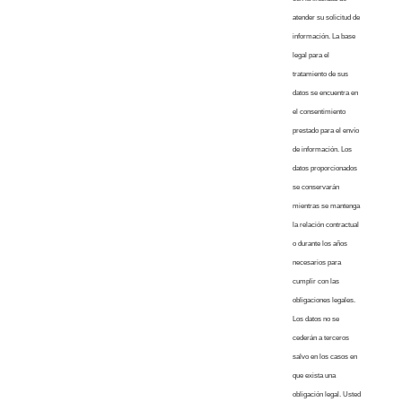
atender su solicitud de
información. La base
legal para el
tratamiento de sus
datos se encuentra en
el consentimiento
prestado para el envío
de información. Los
datos proporcionados
se conservarán
mientras se mantenga
la relación contractual
o durante los años
necesarios para
cumplir con las
obligaciones legales.
Los datos no se
cederán a terceros
salvo en los casos en
que exista una
obligación legal. Usted