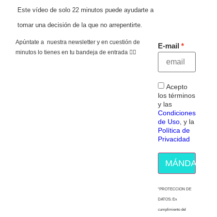
Este vídeo de solo 22 minutos puede ayudarte a
tomar una decisión de la que no arrepentirte.
Apúntate a nuestra newsletter y en cuestión de
E-mail
minutos lo tienes en tu bandeja de entrada 👇🏻
Acepto
los términos
y las
Condiciones
de Uso
, y la
Política de
Privacidad
MÁNDAME E
“PROTECCION DE
DATOS: En
cumplimiento del