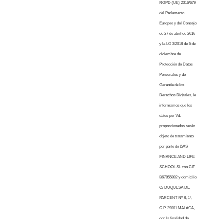
RGPD (UE) 2016/679
del Parlamento
Europeo y del Consejo
de 27 de abril de 2016
y la LO 3/2018 de 5 de
diciembre de
Protección de Datos
Personales y de
Garantía de los
Derechos Digitales, le
informamos que los
datos por Vd.
proporcionados serán
objeto de tratamiento
por parte de LWS
FINANCE AND LIFE
SCHOOL SL con CIF
B67855882 y domicilio
C/ DUQUESA DE
PARCENT Nº 8, 1º,
C.P. 29001 MALAGA,
con la finalidad de