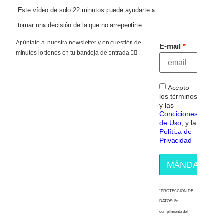
Este vídeo de solo 22 minutos puede ayudarte a
tomar una decisión de la que no arrepentirte.
Apúntate a nuestra newsletter y en cuestión de
E-mail
minutos lo tienes en tu bandeja de entrada 👇🏻
Acepto
los términos
y las
Condiciones
de Uso
, y la
Política de
Privacidad
MÁNDAME E
“PROTECCION DE
DATOS: En
cumplimiento del