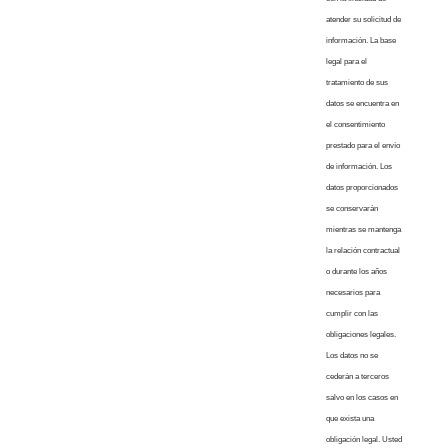
atender su solicitud de
información. La base
legal para el
tratamiento de sus
datos se encuentra en
el consentimiento
prestado para el envío
de información. Los
datos proporcionados
se conservarán
mientras se mantenga
la relación contractual
o durante los años
necesarios para
cumplir con las
obligaciones legales.
Los datos no se
cederán a terceros
salvo en los casos en
que exista una
obligación legal. Usted