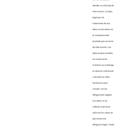
atender su solicitud de
información. La base
legal para el
tratamiento de sus
datos se encuentra en
el consentimiento
prestado para el envío
de información. Los
datos proporcionados
se conservarán
mientras se mantenga
la relación contractual
o durante los años
necesarios para
cumplir con las
obligaciones legales.
Los datos no se
cederán a terceros
salvo en los casos en
que exista una
obligación legal. Usted