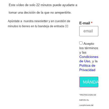
Este vídeo de solo 22 minutos puede ayudarte a
tomar una decisión de la que no arrepentirte.
Apúntate a nuestra newsletter y en cuestión de
E-mail
minutos lo tienes en tu bandeja de entrada 👇🏻
Acepto
los términos
y las
Condiciones
de Uso
, y la
Política de
Privacidad
MÁNDAME E
“PROTECCION DE
DATOS: En
cumplimiento del