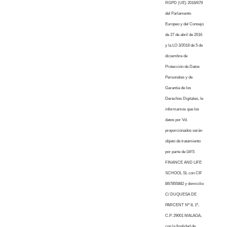
RGPD (UE) 2016/679
del Parlamento
Europeo y del Consejo
de 27 de abril de 2016
y la LO 3/2018 de 5 de
diciembre de
Protección de Datos
Personales y de
Garantía de los
Derechos Digitales, le
informamos que los
datos por Vd.
proporcionados serán
objeto de tratamiento
por parte de LWS
FINANCE AND LIFE
SCHOOL SL con CIF
B67855882 y domicilio
C/ DUQUESA DE
PARCENT Nº 8, 1º,
C.P. 29001 MALAGA,
con la finalidad de