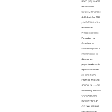
RGPD (UE) 2016/679
del Parlamento
Europeo y del Consejo
de 27 de abril de 2016
y la LO 3/2018 de 5 de
diciembre de
Protección de Datos
Personales y de
Garantía de los
Derechos Digitales, le
informamos que los
datos por Vd.
proporcionados serán
objeto de tratamiento
por parte de LWS
FINANCE AND LIFE
SCHOOL SL con CIF
B67855882 y domicilio
C/ DUQUESA DE
PARCENT Nº 8, 1º,
C.P. 29001 MALAGA,
con la finalidad de