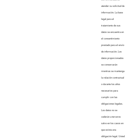
atender su solicitud de
información. La base
legal para el
tratamiento de sus
datos se encuentra en
el consentimiento
prestado para el envío
de información. Los
datos proporcionados
se conservarán
mientras se mantenga
la relación contractual
o durante los años
necesarios para
cumplir con las
obligaciones legales.
Los datos no se
cederán a terceros
salvo en los casos en
que exista una
obligación legal. Usted