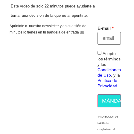
Este vídeo de solo 22 minutos puede ayudarte a
tomar una decisión de la que no arrepentirte.
Apúntate a nuestra newsletter y en cuestión de
E-mail
minutos lo tienes en tu bandeja de entrada 👇🏻
Acepto
los términos
y las
Condiciones
de Uso
, y la
Política de
Privacidad
MÁNDAME E
“PROTECCION DE
DATOS: En
cumplimiento del