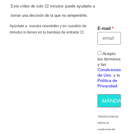
Este vídeo de solo 22 minutos puede ayudarte a
tomar una decisión de la que no arrepentirte.
Apúntate a nuestra newsletter y en cuestión de
E-mail
minutos lo tienes en tu bandeja de entrada 👇🏻
Acepto
los términos
y las
Condiciones
de Uso
, y la
Política de
Privacidad
MÁNDAME E
“PROTECCION DE
DATOS: En
cumplimiento del