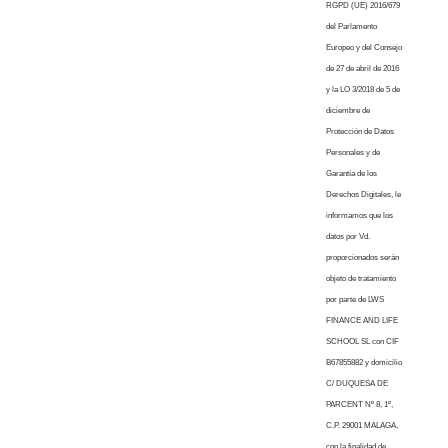
RGPD (UE) 2016/679
del Parlamento
Europeo y del Consejo
de 27 de abril de 2016
y la LO 3/2018 de 5 de
diciembre de
Protección de Datos
Personales y de
Garantía de los
Derechos Digitales, le
informamos que los
datos por Vd.
proporcionados serán
objeto de tratamiento
por parte de LWS
FINANCE AND LIFE
SCHOOL SL con CIF
B67855882 y domicilio
C/ DUQUESA DE
PARCENT Nº 8, 1º,
C.P. 29001 MALAGA,
con la finalidad de