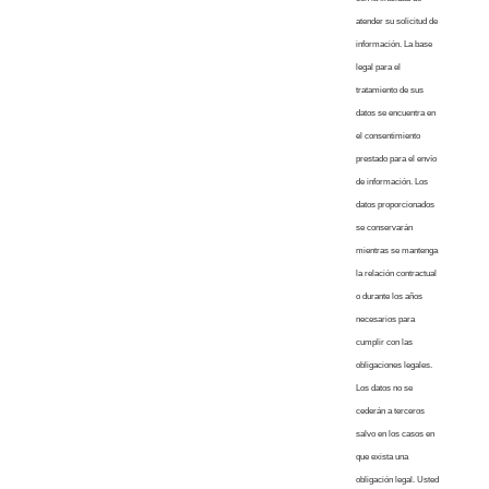
atender su solicitud de
información. La base
legal para el
tratamiento de sus
datos se encuentra en
el consentimiento
prestado para el envío
de información. Los
datos proporcionados
se conservarán
mientras se mantenga
la relación contractual
o durante los años
necesarios para
cumplir con las
obligaciones legales.
Los datos no se
cederán a terceros
salvo en los casos en
que exista una
obligación legal. Usted