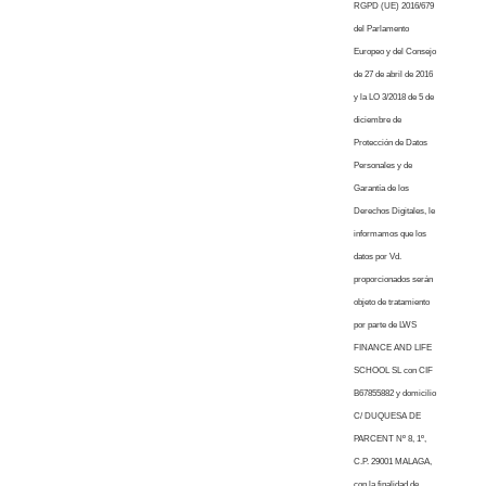
RGPD (UE) 2016/679
del Parlamento
Europeo y del Consejo
de 27 de abril de 2016
y la LO 3/2018 de 5 de
diciembre de
Protección de Datos
Personales y de
Garantía de los
Derechos Digitales, le
informamos que los
datos por Vd.
proporcionados serán
objeto de tratamiento
por parte de LWS
FINANCE AND LIFE
SCHOOL SL con CIF
B67855882 y domicilio
C/ DUQUESA DE
PARCENT Nº 8, 1º,
C.P. 29001 MALAGA,
con la finalidad de