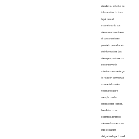
atender su solicitud de
información. La base
legal para el
tratamiento de sus
datos se encuentra en
el consentimiento
prestado para el envío
de información. Los
datos proporcionados
se conservarán
mientras se mantenga
la relación contractual
o durante los años
necesarios para
cumplir con las
obligaciones legales.
Los datos no se
cederán a terceros
salvo en los casos en
que exista una
obligación legal. Usted