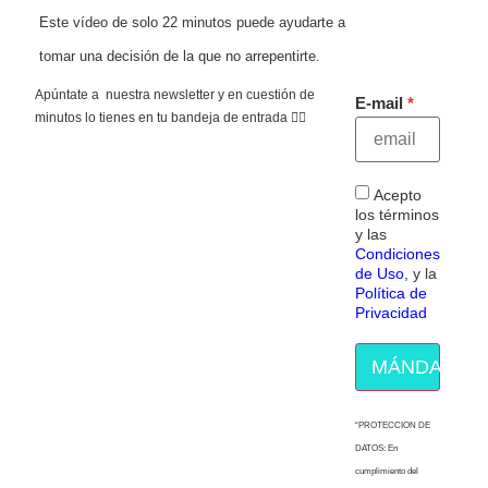
Este vídeo de solo 22 minutos puede ayudarte a
tomar una decisión de la que no arrepentirte.
Apúntate a nuestra newsletter y en cuestión de
E-mail
minutos lo tienes en tu bandeja de entrada 👇🏻
Acepto
los términos
y las
Condiciones
de Uso
, y la
Política de
Privacidad
MÁNDAME E
“PROTECCION DE
DATOS: En
cumplimiento del