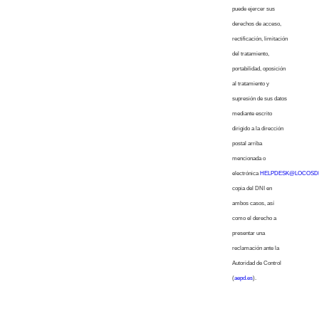
puede ejercer sus
derechos de acceso,
rectificación, limitación
del tratamiento,
portabilidad, oposición
al tratamiento y
supresión de sus datos
mediante escrito
dirigido a la dirección
postal arriba
mencionada o
electrónica
HELPDESK@LOCOSD
copia del DNI en
ambos casos, así
como el derecho a
presentar una
reclamación ante la
Autoridad de Control
(
aepd.es
).