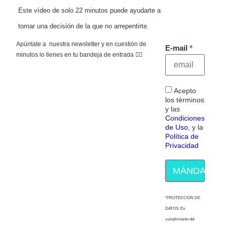
Este vídeo de solo 22 minutos puede ayudarte a
tomar una decisión de la que no arrepentirte.
Apúntate a nuestra newsletter y en cuestión de
E-mail
minutos lo tienes en tu bandeja de entrada 👇🏻
Acepto
los términos
y las
Condiciones
de Uso
, y la
Política de
Privacidad
MÁNDAME E
“PROTECCION DE
DATOS: En
cumplimiento del