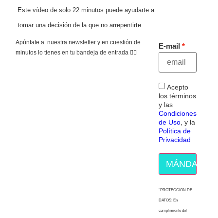
Este vídeo de solo 22 minutos puede ayudarte a
tomar una decisión de la que no arrepentirte.
Apúntate a nuestra newsletter y en cuestión de
E-mail
minutos lo tienes en tu bandeja de entrada 👇🏻
Acepto
los términos
y las
Condiciones
de Uso
, y la
Política de
Privacidad
MÁNDAME E
“PROTECCION DE
DATOS: En
cumplimiento del