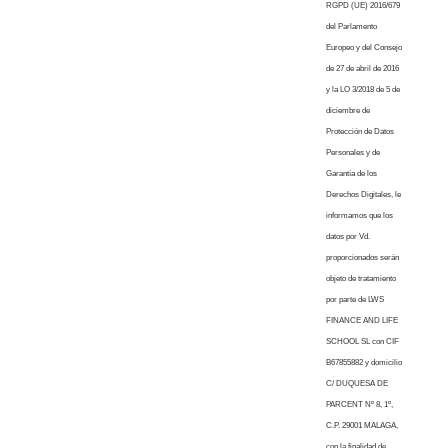
RGPD (UE) 2016/679
del Parlamento
Europeo y del Consejo
de 27 de abril de 2016
y la LO 3/2018 de 5 de
diciembre de
Protección de Datos
Personales y de
Garantía de los
Derechos Digitales, le
informamos que los
datos por Vd.
proporcionados serán
objeto de tratamiento
por parte de LWS
FINANCE AND LIFE
SCHOOL SL con CIF
B67855882 y domicilio
C/ DUQUESA DE
PARCENT Nº 8, 1º,
C.P. 29001 MALAGA,
con la finalidad de