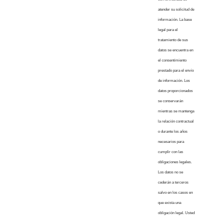
atender su solicitud de
información. La base
legal para el
tratamiento de sus
datos se encuentra en
el consentimiento
prestado para el envío
de información. Los
datos proporcionados
se conservarán
mientras se mantenga
la relación contractual
o durante los años
necesarios para
cumplir con las
obligaciones legales.
Los datos no se
cederán a terceros
salvo en los casos en
que exista una
obligación legal. Usted