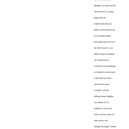
atender su solicitud de
información. La base
legal para el
tratamiento de sus
datos se encuentra en
el consentimiento
prestado para el envío
de información. Los
datos proporcionados
se conservarán
mientras se mantenga
la relación contractual
o durante los años
necesarios para
cumplir con las
obligaciones legales.
Los datos no se
cederán a terceros
salvo en los casos en
que exista una
obligación legal. Usted