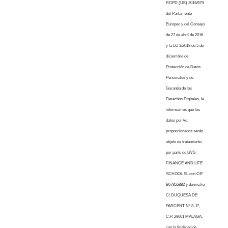
RGPD (UE) 2016/679
del Parlamento
Europeo y del Consejo
de 27 de abril de 2016
y la LO 3/2018 de 5 de
diciembre de
Protección de Datos
Personales y de
Garantía de los
Derechos Digitales, le
informamos que los
datos por Vd.
proporcionados serán
objeto de tratamiento
por parte de LWS
FINANCE AND LIFE
SCHOOL SL con CIF
B67855882 y domicilio
C/ DUQUESA DE
PARCENT Nº 8, 1º,
C.P. 29001 MALAGA,
con la finalidad de