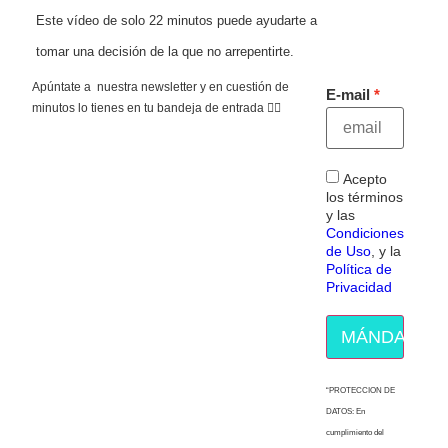
Este vídeo de solo 22 minutos puede ayudarte a
tomar una decisión de la que no arrepentirte.
Apúntate a nuestra newsletter y en cuestión de
E-mail
minutos lo tienes en tu bandeja de entrada 👇🏻
Acepto
los términos
y las
Condiciones
de Uso
, y la
Política de
Privacidad
MÁNDAME E
“PROTECCION DE
DATOS: En
cumplimiento del