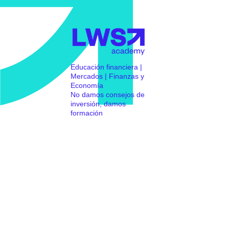
Educación financiera |
Mercados | Finanzas y
Economía
No damos consejos de
inversión, damos
formación