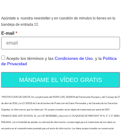
Apúntate a nuestra newsletter y en cuestión de minutos lo tienes en tu
bandeja de entrada 👇🏻
E-mail
Acepto los términos y las
Condiciones de Uso
, y la
Política
de Privacidad
MÁNDAME EL VÍDEO GRATIS
“PROTECCION DE DATOS: En cumplimiento del RGPD (UE) 2016/679 del Parlamento Europeo y del Consejo de 27
de abril de 2016 y la LO 3/2018 de 5 de diciembre de Protección de Datos Personales y de Garantía de los Derechos
Digitales, le informamos que los datos por Vd. proporcionados serán objeto de tratamiento por parte de LWS
FINANCE AND LIFE SCHOOL SL con CIF B67855882 y domicilio C/ DUQUESA DE PARCENT Nº 8, 1º, C.P. 29001
MALAGA, con la finalidad de atender su solicitud de información. La base legal para el tratamiento de sus datos se
encuentra en el consentimiento prestado para el envío de información. Los datos proporcionados se conservarán