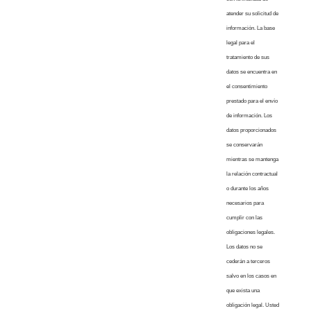
atender su solicitud de
información. La base
legal para el
tratamiento de sus
datos se encuentra en
el consentimiento
prestado para el envío
de información. Los
datos proporcionados
se conservarán
mientras se mantenga
la relación contractual
o durante los años
necesarios para
cumplir con las
obligaciones legales.
Los datos no se
cederán a terceros
salvo en los casos en
que exista una
obligación legal. Usted