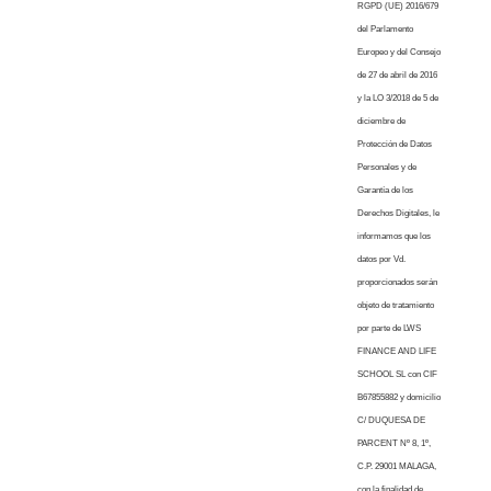
RGPD (UE) 2016/679
del Parlamento
Europeo y del Consejo
de 27 de abril de 2016
y la LO 3/2018 de 5 de
diciembre de
Protección de Datos
Personales y de
Garantía de los
Derechos Digitales, le
informamos que los
datos por Vd.
proporcionados serán
objeto de tratamiento
por parte de LWS
FINANCE AND LIFE
SCHOOL SL con CIF
B67855882 y domicilio
C/ DUQUESA DE
PARCENT Nº 8, 1º,
C.P. 29001 MALAGA,
con la finalidad de