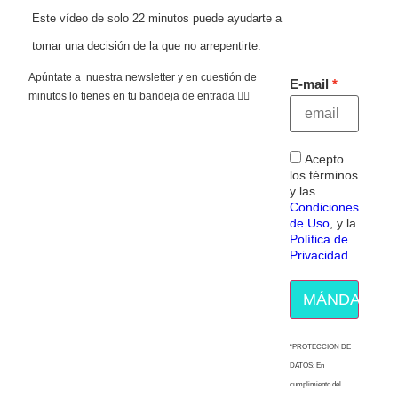
Este vídeo de solo 22 minutos puede ayudarte a
tomar una decisión de la que no arrepentirte.
Apúntate a nuestra newsletter y en cuestión de
E-mail
minutos lo tienes en tu bandeja de entrada 👇🏻
Acepto
los términos
y las
Condiciones
de Uso
, y la
Política de
Privacidad
MÁNDAME E
“PROTECCION DE
DATOS: En
cumplimiento del