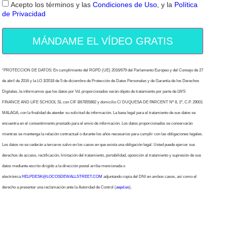
Acepto los términos y las
Condiciones de Uso
, y la
Política
de Privacidad
MÁNDAME EL VÍDEO GRATIS
“PROTECCION DE DATOS: En cumplimiento del RGPD (UE) 2016/679 del Parlamento Europeo y del Consejo de 27
de abril de 2016 y la LO 3/2018 de 5 de diciembre de Protección de Datos Personales y de Garantía de los Derechos
Digitales, le informamos que los datos por Vd. proporcionados serán objeto de tratamiento por parte de LWS
FINANCE AND LIFE SCHOOL SL con CIF B67855882 y domicilio C/ DUQUESA DE PARCENT Nº 8, 1º, C.P. 29001
MALAGA, con la finalidad de atender su solicitud de información. La base legal para el tratamiento de sus datos se
encuentra en el consentimiento prestado para el envío de información. Los datos proporcionados se conservarán
mientras se mantenga la relación contractual o durante los años necesarios para cumplir con las obligaciones legales.
Los datos no se cederán a terceros salvo en los casos en que exista una obligación legal. Usted puede ejercer sus
derechos de acceso, rectificación, limitación del tratamiento, portabilidad, oposición al tratamiento y supresión de sus
datos mediante escrito dirigido a la dirección postal arriba mencionada o
electrónica
HELPDESK@LOCOSDEWALLSTREET.COM
adjuntando copia del DNI en ambos casos, así como el
derecho a presentar una reclamación ante la Autoridad de Control (
aepd.es
).