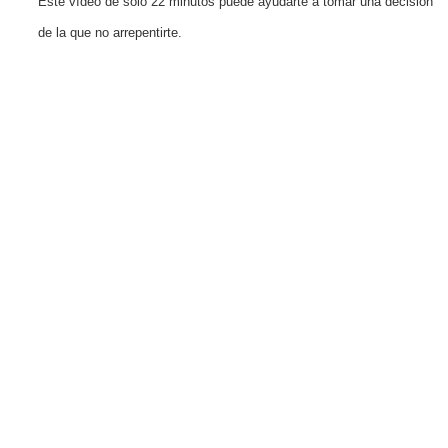
Este vídeo de solo 22 minutos puede ayudarte a tomar una decisión
de la que no arrepentirte.