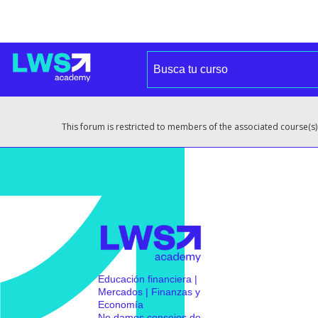
This forum is restricted to members of the associated course(s)
Educación financiera |
Mercados | Finanzas y
Economía
No damos consejos de