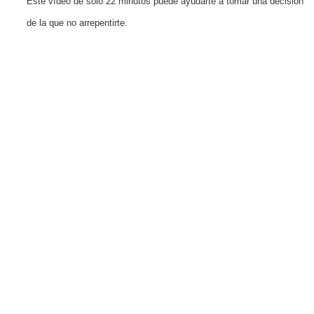
Este vídeo de solo 22 minutos puede ayudarte a tomar una decisión
de la que no arrepentirte.