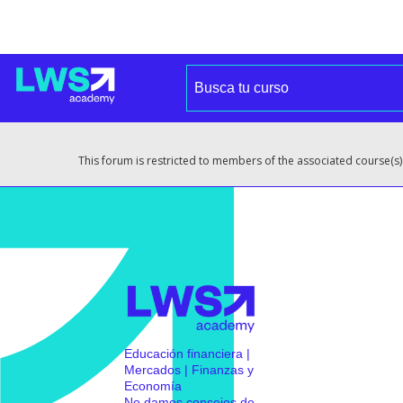
This forum is restricted to members of the associated course(s)
Educación financiera |
Mercados | Finanzas y
Economía
No damos consejos de