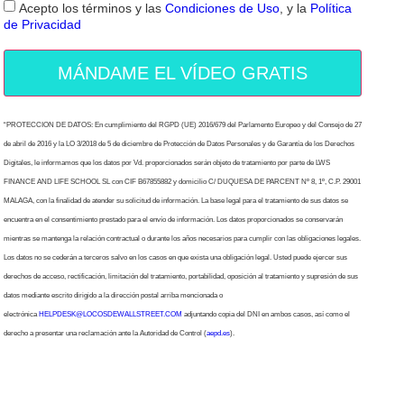
Acepto los términos y las
Condiciones de Uso
, y la
Política
de Privacidad
MÁNDAME EL VÍDEO GRATIS
“PROTECCION DE DATOS: En cumplimiento del RGPD (UE) 2016/679 del Parlamento Europeo y del Consejo de 27
de abril de 2016 y la LO 3/2018 de 5 de diciembre de Protección de Datos Personales y de Garantía de los Derechos
Digitales, le informamos que los datos por Vd. proporcionados serán objeto de tratamiento por parte de LWS
FINANCE AND LIFE SCHOOL SL con CIF B67855882 y domicilio C/ DUQUESA DE PARCENT Nº 8, 1º, C.P. 29001
MALAGA, con la finalidad de atender su solicitud de información. La base legal para el tratamiento de sus datos se
encuentra en el consentimiento prestado para el envío de información. Los datos proporcionados se conservarán
mientras se mantenga la relación contractual o durante los años necesarios para cumplir con las obligaciones legales.
Los datos no se cederán a terceros salvo en los casos en que exista una obligación legal. Usted puede ejercer sus
derechos de acceso, rectificación, limitación del tratamiento, portabilidad, oposición al tratamiento y supresión de sus
datos mediante escrito dirigido a la dirección postal arriba mencionada o
electrónica
HELPDESK@LOCOSDEWALLSTREET.COM
adjuntando copia del DNI en ambos casos, así como el
derecho a presentar una reclamación ante la Autoridad de Control (
aepd.es
).