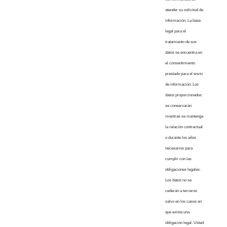
atender su solicitud de
información. La base
legal para el
tratamiento de sus
datos se encuentra en
el consentimiento
prestado para el envío
de información. Los
datos proporcionados
se conservarán
mientras se mantenga
la relación contractual
o durante los años
necesarios para
cumplir con las
obligaciones legales.
Los datos no se
cederán a terceros
salvo en los casos en
que exista una
obligación legal. Usted