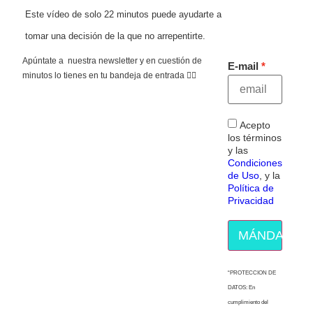
Este vídeo de solo 22 minutos puede ayudarte a
tomar una decisión de la que no arrepentirte.
Apúntate a nuestra newsletter y en cuestión de
E-mail
minutos lo tienes en tu bandeja de entrada 👇🏻
Acepto
los términos
y las
Condiciones
de Uso
, y la
Política de
Privacidad
MÁNDAME E
“PROTECCION DE
DATOS: En
cumplimiento del