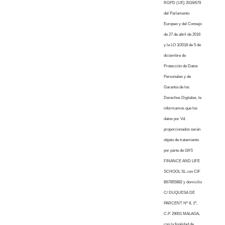
RGPD (UE) 2016/679
del Parlamento
Europeo y del Consejo
de 27 de abril de 2016
y la LO 3/2018 de 5 de
diciembre de
Protección de Datos
Personales y de
Garantía de los
Derechos Digitales, le
informamos que los
datos por Vd.
proporcionados serán
objeto de tratamiento
por parte de LWS
FINANCE AND LIFE
SCHOOL SL con CIF
B67855882 y domicilio
C/ DUQUESA DE
PARCENT Nº 8, 1º,
C.P. 29001 MALAGA,
con la finalidad de