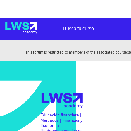
This forum is restricted to members of the associated course(s)
Educación financiera |
Mercados | Finanzas y
Economía
No damos consejos de