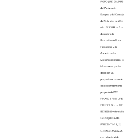
RGPD (UE) 2016/679
del Parlamento
Europeo y del Consejo
de 27 de abril de 2016
y la LO 3/2018 de 5 de
diciembre de
Protección de Datos
Personales y de
Garantía de los
Derechos Digitales, le
informamos que los
datos por Vd.
proporcionados serán
objeto de tratamiento
por parte de LWS
FINANCE AND LIFE
SCHOOL SL con CIF
B67855882 y domicilio
C/ DUQUESA DE
PARCENT Nº 8, 1º,
C.P. 29001 MALAGA,
con la finalidad de