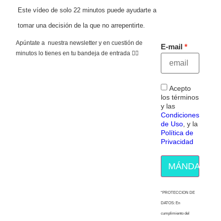
Este vídeo de solo 22 minutos puede ayudarte a
tomar una decisión de la que no arrepentirte.
Apúntate a nuestra newsletter y en cuestión de
E-mail
minutos lo tienes en tu bandeja de entrada 👇🏻
Acepto
los términos
y las
Condiciones
de Uso
, y la
Política de
Privacidad
MÁNDAME E
“PROTECCION DE
DATOS: En
cumplimiento del