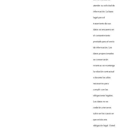
atender su solicitud de
información. La base
legal para el
tratamiento de sus
datos se encuentra en
el consentimiento
prestado para el envío
de información. Los
datos proporcionados
se conservarán
mientras se mantenga
la relación contractual
o durante los años
necesarios para
cumplir con las
obligaciones legales.
Los datos no se
cederán a terceros
salvo en los casos en
que exista una
obligación legal. Usted