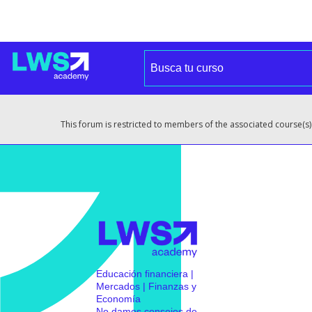
This forum is restricted to members of the associated course(s)
Educación financiera |
Mercados | Finanzas y
Economía
No damos consejos de