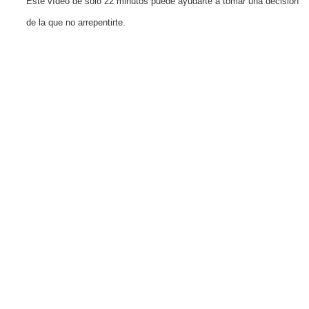
Este vídeo de solo 22 minutos puede ayudarte a tomar una decisión
de la que no arrepentirte.