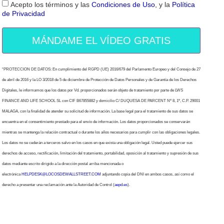
Acepto los términos y las
Condiciones de Uso
, y la
Política
de Privacidad
MÁNDAME EL VÍDEO GRATIS
“PROTECCION DE DATOS: En cumplimiento del RGPD (UE) 2016/679 del Parlamento Europeo y del Consejo de 27
de abril de 2016 y la LO 3/2018 de 5 de diciembre de Protección de Datos Personales y de Garantía de los Derechos
Digitales, le informamos que los datos por Vd. proporcionados serán objeto de tratamiento por parte de LWS
FINANCE AND LIFE SCHOOL SL con CIF B67855882 y domicilio C/ DUQUESA DE PARCENT Nº 8, 1º, C.P. 29001
MALAGA, con la finalidad de atender su solicitud de información. La base legal para el tratamiento de sus datos se
encuentra en el consentimiento prestado para el envío de información. Los datos proporcionados se conservarán
mientras se mantenga la relación contractual o durante los años necesarios para cumplir con las obligaciones legales.
Los datos no se cederán a terceros salvo en los casos en que exista una obligación legal. Usted puede ejercer sus
derechos de acceso, rectificación, limitación del tratamiento, portabilidad, oposición al tratamiento y supresión de sus
datos mediante escrito dirigido a la dirección postal arriba mencionada o
electrónica
HELPDESK@LOCOSDEWALLSTREET.COM
adjuntando copia del DNI en ambos casos, así como el
derecho a presentar una reclamación ante la Autoridad de Control (
aepd.es
).