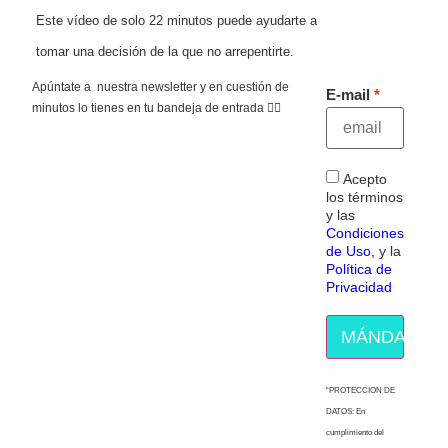
Este vídeo de solo 22 minutos puede ayudarte a
tomar una decisión de la que no arrepentirte.
Apúntate a nuestra newsletter y en cuestión de
E-mail
minutos lo tienes en tu bandeja de entrada 👇🏻
Acepto
los términos
y las
Condiciones
de Uso
, y la
Política de
Privacidad
MÁNDAME E
“PROTECCION DE
DATOS: En
cumplimiento del