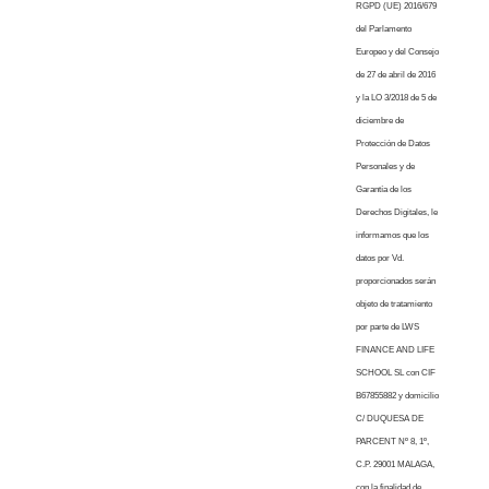
RGPD (UE) 2016/679
del Parlamento
Europeo y del Consejo
de 27 de abril de 2016
y la LO 3/2018 de 5 de
diciembre de
Protección de Datos
Personales y de
Garantía de los
Derechos Digitales, le
informamos que los
datos por Vd.
proporcionados serán
objeto de tratamiento
por parte de LWS
FINANCE AND LIFE
SCHOOL SL con CIF
B67855882 y domicilio
C/ DUQUESA DE
PARCENT Nº 8, 1º,
C.P. 29001 MALAGA,
con la finalidad de