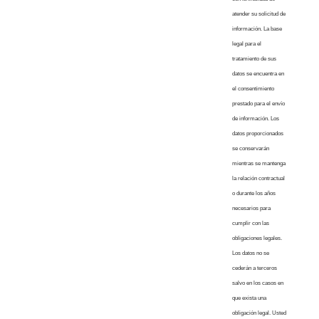
atender su solicitud de
información. La base
legal para el
tratamiento de sus
datos se encuentra en
el consentimiento
prestado para el envío
de información. Los
datos proporcionados
se conservarán
mientras se mantenga
la relación contractual
o durante los años
necesarios para
cumplir con las
obligaciones legales.
Los datos no se
cederán a terceros
salvo en los casos en
que exista una
obligación legal. Usted