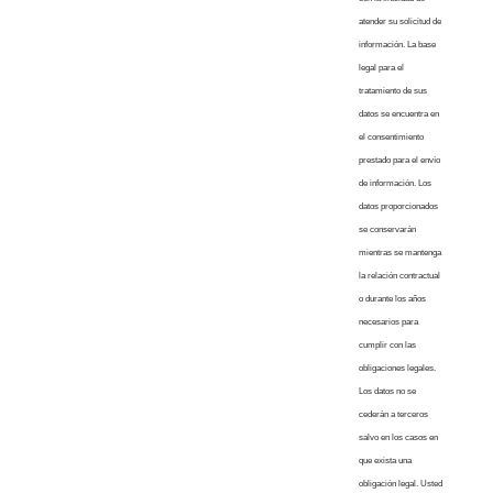
atender su solicitud de
información. La base
legal para el
tratamiento de sus
datos se encuentra en
el consentimiento
prestado para el envío
de información. Los
datos proporcionados
se conservarán
mientras se mantenga
la relación contractual
o durante los años
necesarios para
cumplir con las
obligaciones legales.
Los datos no se
cederán a terceros
salvo en los casos en
que exista una
obligación legal. Usted