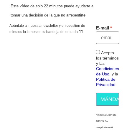
Este vídeo de solo 22 minutos puede ayudarte a
tomar una decisión de la que no arrepentirte.
Apúntate a nuestra newsletter y en cuestión de
E-mail
minutos lo tienes en tu bandeja de entrada 👇🏻
Acepto
los términos
y las
Condiciones
de Uso
, y la
Política de
Privacidad
MÁNDAME E
“PROTECCION DE
DATOS: En
cumplimiento del