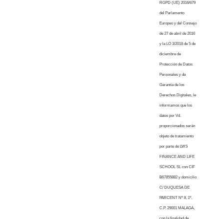
RGPD (UE) 2016/679
del Parlamento
Europeo y del Consejo
de 27 de abril de 2016
y la LO 3/2018 de 5 de
diciembre de
Protección de Datos
Personales y de
Garantía de los
Derechos Digitales, le
informamos que los
datos por Vd.
proporcionados serán
objeto de tratamiento
por parte de LWS
FINANCE AND LIFE
SCHOOL SL con CIF
B67855882 y domicilio
C/ DUQUESA DE
PARCENT Nº 8, 1º,
C.P. 29001 MALAGA,
con la finalidad de