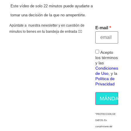
Este vídeo de solo 22 minutos puede ayudarte a
tomar una decisión de la que no arrepentirte.
Apúntate a nuestra newsletter y en cuestión de
E-mail
minutos lo tienes en tu bandeja de entrada 👇🏻
Acepto
los términos
y las
Condiciones
de Uso
, y la
Política de
Privacidad
MÁNDAME E
“PROTECCION DE
DATOS: En
cumplimiento del