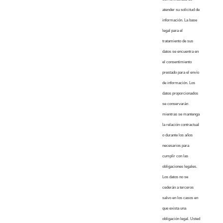
atender su solicitud de
información. La base
legal para el
tratamiento de sus
datos se encuentra en
el consentimiento
prestado para el envío
de información. Los
datos proporcionados
se conservarán
mientras se mantenga
la relación contractual
o durante los años
necesarios para
cumplir con las
obligaciones legales.
Los datos no se
cederán a terceros
salvo en los casos en
que exista una
obligación legal. Usted