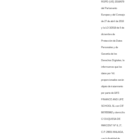
RGPD (UE) 2016/679
del Parlamento
Europeo y del Consejo
de 27 de abril de 2016
y la LO 3/2018 de 5 de
diciembre de
Protección de Datos
Personales y de
Garantía de los
Derechos Digitales, le
informamos que los
datos por Vd.
proporcionados serán
objeto de tratamiento
por parte de LWS
FINANCE AND LIFE
SCHOOL SL con CIF
B67855882 y domicilio
C/ DUQUESA DE
PARCENT Nº 8, 1º,
C.P. 29001 MALAGA,
con la finalidad de