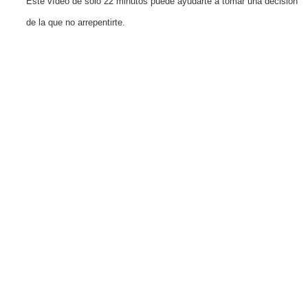
Este vídeo de solo 22 minutos puede ayudarte a tomar una decisión
de la que no arrepentirte.