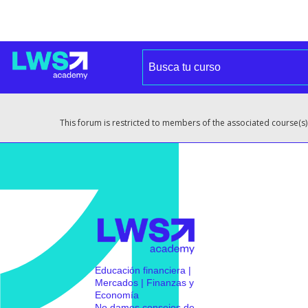
This forum is restricted to members of the associated course(s)
Educación financiera |
Mercados | Finanzas y
Economía
No damos consejos de