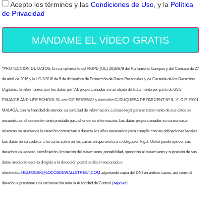
Acepto los términos y las
Condiciones de Uso
, y la
Política
de Privacidad
MÁNDAME EL VÍDEO GRATIS
“PROTECCION DE DATOS: En cumplimiento del RGPD (UE) 2016/679 del Parlamento Europeo y del Consejo de 27
de abril de 2016 y la LO 3/2018 de 5 de diciembre de Protección de Datos Personales y de Garantía de los Derechos
Digitales, le informamos que los datos por Vd. proporcionados serán objeto de tratamiento por parte de LWS
FINANCE AND LIFE SCHOOL SL con CIF B67855882 y domicilio C/ DUQUESA DE PARCENT Nº 8, 1º, C.P. 29001
MALAGA, con la finalidad de atender su solicitud de información. La base legal para el tratamiento de sus datos se
encuentra en el consentimiento prestado para el envío de información. Los datos proporcionados se conservarán
mientras se mantenga la relación contractual o durante los años necesarios para cumplir con las obligaciones legales.
Los datos no se cederán a terceros salvo en los casos en que exista una obligación legal. Usted puede ejercer sus
derechos de acceso, rectificación, limitación del tratamiento, portabilidad, oposición al tratamiento y supresión de sus
datos mediante escrito dirigido a la dirección postal arriba mencionada o
electrónica
HELPDESK@LOCOSDEWALLSTREET.COM
adjuntando copia del DNI en ambos casos, así como el
derecho a presentar una reclamación ante la Autoridad de Control (
aepd.es
).