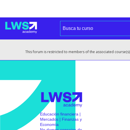
This forum is restricted to members of the associated course(s)
Educación financiera |
Mercados | Finanzas y
Economía
No damos consejos de