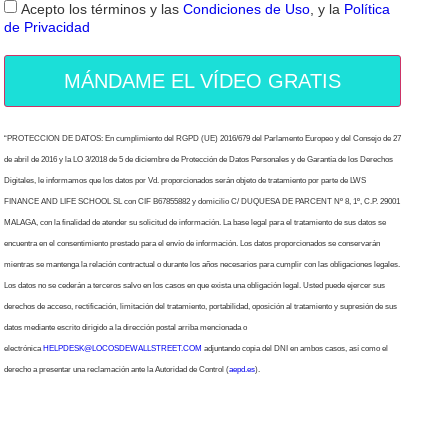
Acepto los términos y las
Condiciones de Uso
, y la
Política
de Privacidad
MÁNDAME EL VÍDEO GRATIS
“PROTECCION DE DATOS: En cumplimiento del RGPD (UE) 2016/679 del Parlamento Europeo y del Consejo de 27
de abril de 2016 y la LO 3/2018 de 5 de diciembre de Protección de Datos Personales y de Garantía de los Derechos
Digitales, le informamos que los datos por Vd. proporcionados serán objeto de tratamiento por parte de LWS
FINANCE AND LIFE SCHOOL SL con CIF B67855882 y domicilio C/ DUQUESA DE PARCENT Nº 8, 1º, C.P. 29001
MALAGA, con la finalidad de atender su solicitud de información. La base legal para el tratamiento de sus datos se
encuentra en el consentimiento prestado para el envío de información. Los datos proporcionados se conservarán
mientras se mantenga la relación contractual o durante los años necesarios para cumplir con las obligaciones legales.
Los datos no se cederán a terceros salvo en los casos en que exista una obligación legal. Usted puede ejercer sus
derechos de acceso, rectificación, limitación del tratamiento, portabilidad, oposición al tratamiento y supresión de sus
datos mediante escrito dirigido a la dirección postal arriba mencionada o
electrónica
HELPDESK@LOCOSDEWALLSTREET.COM
adjuntando copia del DNI en ambos casos, así como el
derecho a presentar una reclamación ante la Autoridad de Control (
aepd.es
).