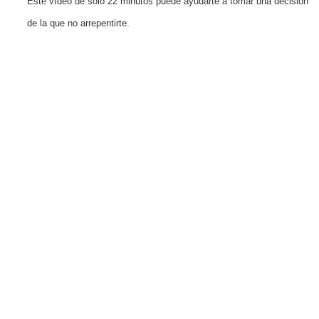
Este vídeo de solo 22 minutos puede ayudarte a tomar una decisión
de la que no arrepentirte.