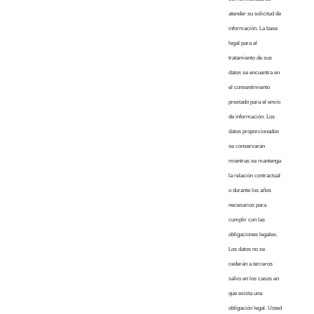
atender su solicitud de
información. La base
legal para el
tratamiento de sus
datos se encuentra en
el consentimiento
prestado para el envío
de información. Los
datos proporcionados
se conservarán
mientras se mantenga
la relación contractual
o durante los años
necesarios para
cumplir con las
obligaciones legales.
Los datos no se
cederán a terceros
salvo en los casos en
que exista una
obligación legal. Usted