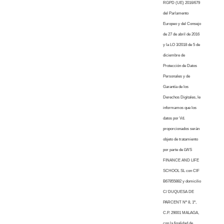
RGPD (UE) 2016/679
del Parlamento
Europeo y del Consejo
de 27 de abril de 2016
y la LO 3/2018 de 5 de
diciembre de
Protección de Datos
Personales y de
Garantía de los
Derechos Digitales, le
informamos que los
datos por Vd.
proporcionados serán
objeto de tratamiento
por parte de LWS
FINANCE AND LIFE
SCHOOL SL con CIF
B67855882 y domicilio
C/ DUQUESA DE
PARCENT Nº 8, 1º,
C.P. 29001 MALAGA,
con la finalidad de