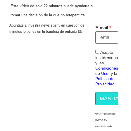
Este vídeo de solo 22 minutos puede ayudarte a
tomar una decisión de la que no arrepentirte.
Apúntate a nuestra newsletter y en cuestión de
E-mail
minutos lo tienes en tu bandeja de entrada 👇🏻
Acepto
los términos
y las
Condiciones
de Uso
, y la
Política de
Privacidad
MÁNDAME E
“PROTECCION DE
DATOS: En
cumplimiento del