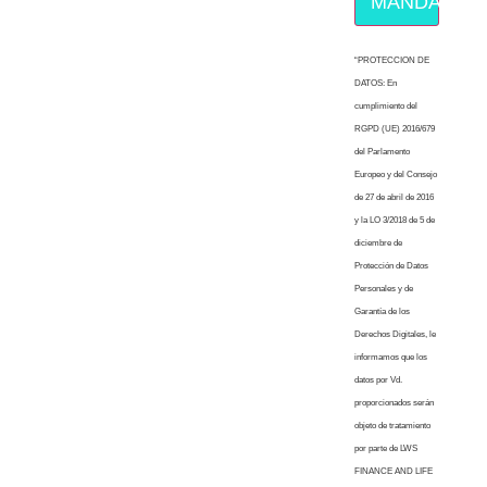
MÁNDAME E
“PROTECCION DE
DATOS: En
cumplimiento del
RGPD (UE) 2016/679
del Parlamento
Europeo y del Consejo
de 27 de abril de 2016
y la LO 3/2018 de 5 de
diciembre de
Protección de Datos
Personales y de
Garantía de los
Derechos Digitales, le
informamos que los
datos por Vd.
proporcionados serán
objeto de tratamiento
por parte de LWS
FINANCE AND LIFE