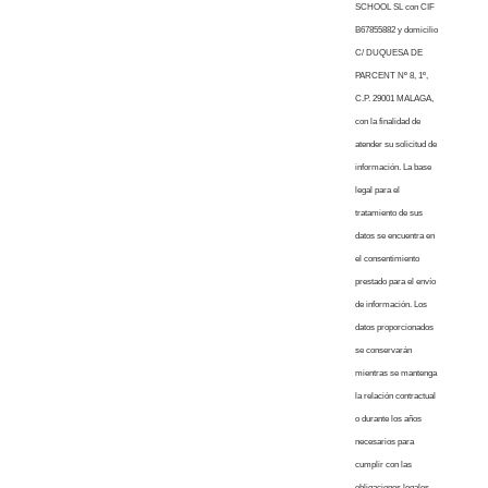
SCHOOL SL con CIF
B67855882 y domicilio
C/ DUQUESA DE
PARCENT Nº 8, 1º,
C.P. 29001 MALAGA,
con la finalidad de
atender su solicitud de
información. La base
legal para el
tratamiento de sus
datos se encuentra en
el consentimiento
prestado para el envío
de información. Los
datos proporcionados
se conservarán
mientras se mantenga
la relación contractual
o durante los años
necesarios para
cumplir con las
obligaciones legales.