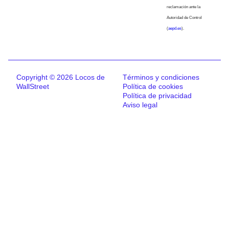
reclamación ante la
Autoridad de Control
(
aepd.es
).
Copyright © 2026 Locos de
Términos y condiciones
WallStreet
Política de cookies
Política de privacidad
Aviso legal