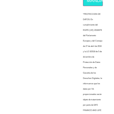
MÁNDAME E
“PROTECCION DE
DATOS: En
cumplimiento del
RGPD (UE) 2016/679
del Parlamento
Europeo y del Consejo
de 27 de abril de 2016
y la LO 3/2018 de 5 de
diciembre de
Protección de Datos
Personales y de
Garantía de los
Derechos Digitales, le
informamos que los
datos por Vd.
proporcionados serán
objeto de tratamiento
por parte de LWS
FINANCE AND LIFE