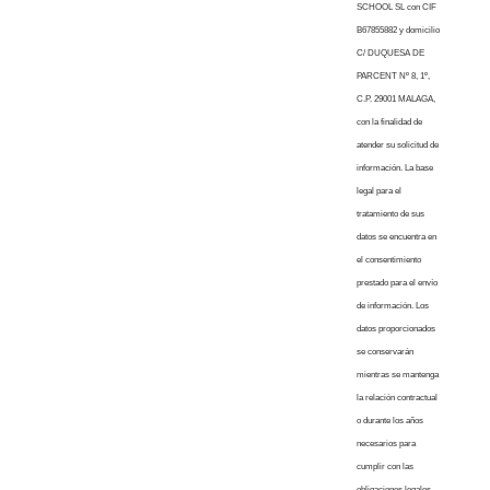
SCHOOL SL con CIF
B67855882 y domicilio
C/ DUQUESA DE
PARCENT Nº 8, 1º,
C.P. 29001 MALAGA,
con la finalidad de
atender su solicitud de
información. La base
legal para el
tratamiento de sus
datos se encuentra en
el consentimiento
prestado para el envío
de información. Los
datos proporcionados
se conservarán
mientras se mantenga
la relación contractual
o durante los años
necesarios para
cumplir con las
obligaciones legales.