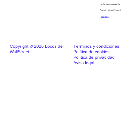
reclamación ante la
Autoridad de Control
(
aepd.es
).
Copyright © 2026 Locos de
Términos y condiciones
WallStreet
Política de cookies
Política de privacidad
Aviso legal