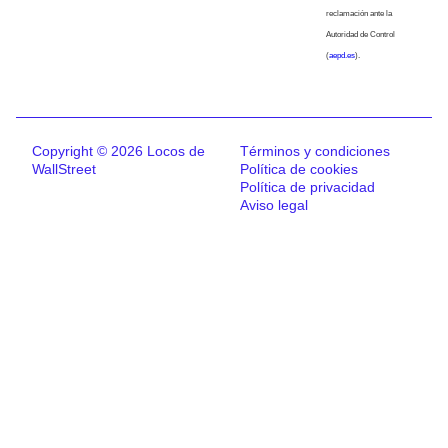
reclamación ante la
Autoridad de Control
(
aepd.es
).
Copyright © 2026 Locos de
Términos y condiciones
WallStreet
Política de cookies
Política de privacidad
Aviso legal