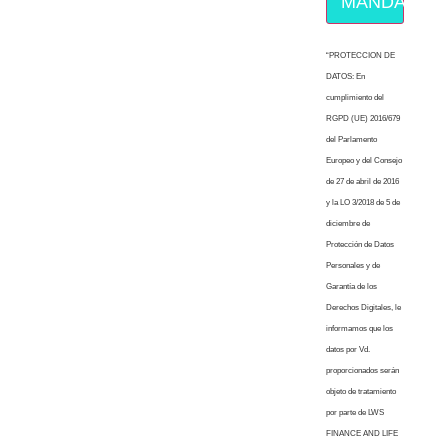
MÁNDAME E
“PROTECCION DE
DATOS: En
cumplimiento del
RGPD (UE) 2016/679
del Parlamento
Europeo y del Consejo
de 27 de abril de 2016
y la LO 3/2018 de 5 de
diciembre de
Protección de Datos
Personales y de
Garantía de los
Derechos Digitales, le
informamos que los
datos por Vd.
proporcionados serán
objeto de tratamiento
por parte de LWS
FINANCE AND LIFE