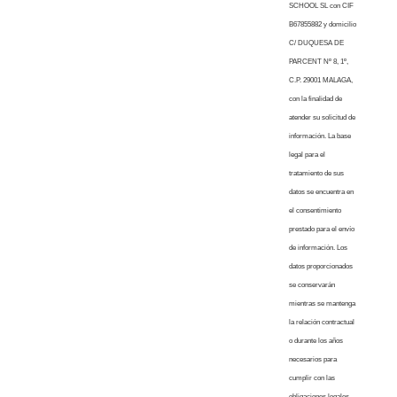
SCHOOL SL con CIF
B67855882 y domicilio
C/ DUQUESA DE
PARCENT Nº 8, 1º,
C.P. 29001 MALAGA,
con la finalidad de
atender su solicitud de
información. La base
legal para el
tratamiento de sus
datos se encuentra en
el consentimiento
prestado para el envío
de información. Los
datos proporcionados
se conservarán
mientras se mantenga
la relación contractual
o durante los años
necesarios para
cumplir con las
obligaciones legales.