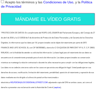
Acepto los términos y las
Condiciones de Uso
, y la
Política
de Privacidad
MÁNDAME EL VÍDEO GRATIS
“PROTECCION DE DATOS: En cumplimiento del RGPD (UE) 2016/679 del Parlamento Europeo y del Consejo de 27
de abril de 2016 y la LO 3/2018 de 5 de diciembre de Protección de Datos Personales y de Garantía de los Derechos
Digitales, le informamos que los datos por Vd. proporcionados serán objeto de tratamiento por parte de LWS
FINANCE AND LIFE SCHOOL SL con CIF B67855882 y domicilio C/ DUQUESA DE PARCENT Nº 8, 1º, C.P. 29001
MALAGA, con la finalidad de atender su solicitud de información. La base legal para el tratamiento de sus datos se
encuentra en el consentimiento prestado para el envío de información. Los datos proporcionados se conservarán
mientras se mantenga la relación contractual o durante los años necesarios para cumplir con las obligaciones legales.
Los datos no se cederán a terceros salvo en los casos en que exista una obligación legal. Usted puede ejercer sus
derechos de acceso, rectificación, limitación del tratamiento, portabilidad, oposición al tratamiento y supresión de sus
datos mediante escrito dirigido a la dirección postal arriba mencionada o
electrónica
HELPDESK@LOCOSDEWALLSTREET.COM
adjuntando copia del DNI en ambos casos, así como el
derecho a presentar una reclamación ante la Autoridad de Control (
aepd.es
).