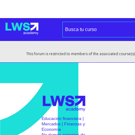
This forum is restricted to members of the associated course(s)
Educación financiera |
Mercados | Finanzas y
Economía
No damos consejos de