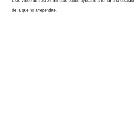
Este vídeo de solo 22 minutos puede ayudarte a tomar una decisión
de la que no arrepentirte.