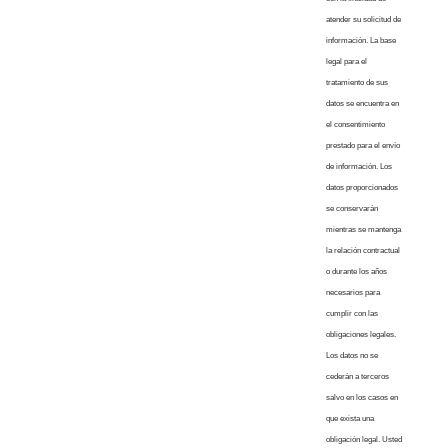
atender su solicitud de
información. La base
legal para el
tratamiento de sus
datos se encuentra en
el consentimiento
prestado para el envío
de información. Los
datos proporcionados
se conservarán
mientras se mantenga
la relación contractual
o durante los años
necesarios para
cumplir con las
obligaciones legales.
Los datos no se
cederán a terceros
salvo en los casos en
que exista una
obligación legal. Usted