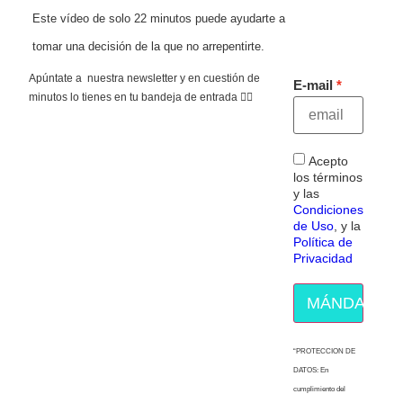
Este vídeo de solo 22 minutos puede ayudarte a
tomar una decisión de la que no arrepentirte.
Apúntate a nuestra newsletter y en cuestión de
E-mail
minutos lo tienes en tu bandeja de entrada 👇🏻
Acepto
los términos
y las
Condiciones
de Uso
, y la
Política de
Privacidad
MÁNDAME E
“PROTECCION DE
DATOS: En
cumplimiento del