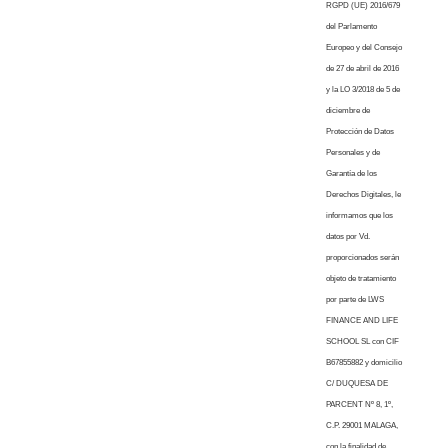
RGPD (UE) 2016/679
del Parlamento
Europeo y del Consejo
de 27 de abril de 2016
y la LO 3/2018 de 5 de
diciembre de
Protección de Datos
Personales y de
Garantía de los
Derechos Digitales, le
informamos que los
datos por Vd.
proporcionados serán
objeto de tratamiento
por parte de LWS
FINANCE AND LIFE
SCHOOL SL con CIF
B67855882 y domicilio
C/ DUQUESA DE
PARCENT Nº 8, 1º,
C.P. 29001 MALAGA,
con la finalidad de