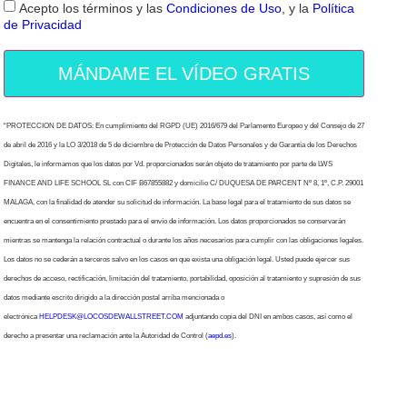
Acepto los términos y las
Condiciones de Uso
, y la
Política
de Privacidad
MÁNDAME EL VÍDEO GRATIS
“PROTECCION DE DATOS: En cumplimiento del RGPD (UE) 2016/679 del Parlamento Europeo y del Consejo de 27
de abril de 2016 y la LO 3/2018 de 5 de diciembre de Protección de Datos Personales y de Garantía de los Derechos
Digitales, le informamos que los datos por Vd. proporcionados serán objeto de tratamiento por parte de LWS
FINANCE AND LIFE SCHOOL SL con CIF B67855882 y domicilio C/ DUQUESA DE PARCENT Nº 8, 1º, C.P. 29001
MALAGA, con la finalidad de atender su solicitud de información. La base legal para el tratamiento de sus datos se
encuentra en el consentimiento prestado para el envío de información. Los datos proporcionados se conservarán
mientras se mantenga la relación contractual o durante los años necesarios para cumplir con las obligaciones legales.
Los datos no se cederán a terceros salvo en los casos en que exista una obligación legal. Usted puede ejercer sus
derechos de acceso, rectificación, limitación del tratamiento, portabilidad, oposición al tratamiento y supresión de sus
datos mediante escrito dirigido a la dirección postal arriba mencionada o
electrónica
HELPDESK@LOCOSDEWALLSTREET.COM
adjuntando copia del DNI en ambos casos, así como el
derecho a presentar una reclamación ante la Autoridad de Control (
aepd.es
).