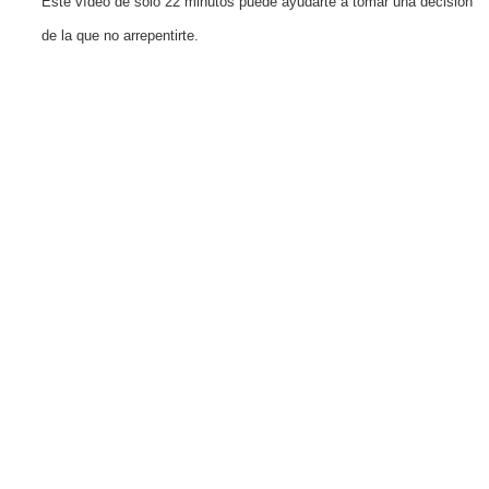
Este vídeo de solo 22 minutos puede ayudarte a tomar una decisión
de la que no arrepentirte.