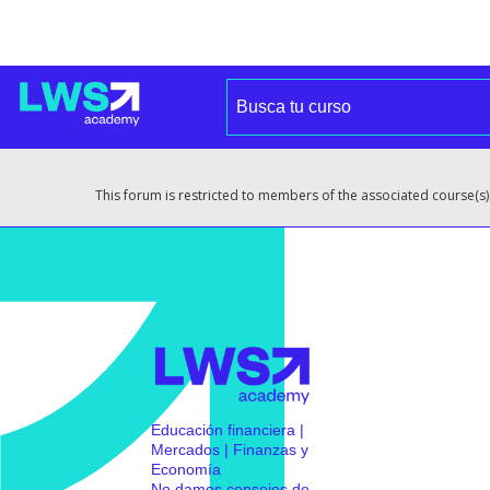
This forum is restricted to members of the associated course(s)
Educación financiera |
Mercados | Finanzas y
Economía
No damos consejos de