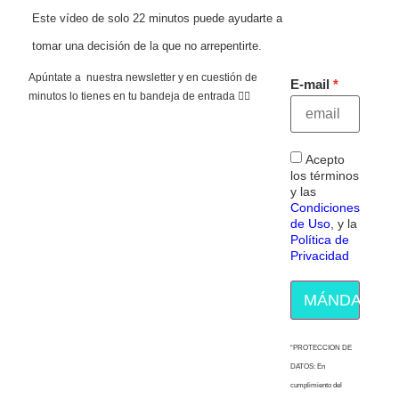
Este vídeo de solo 22 minutos puede ayudarte a
tomar una decisión de la que no arrepentirte.
Apúntate a nuestra newsletter y en cuestión de
E-mail
minutos lo tienes en tu bandeja de entrada 👇🏻
Acepto
los términos
y las
Condiciones
de Uso
, y la
Política de
Privacidad
MÁNDAME E
“PROTECCION DE
DATOS: En
cumplimiento del