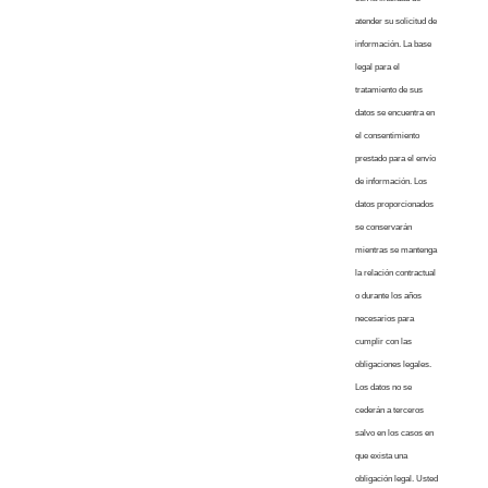
atender su solicitud de
información. La base
legal para el
tratamiento de sus
datos se encuentra en
el consentimiento
prestado para el envío
de información. Los
datos proporcionados
se conservarán
mientras se mantenga
la relación contractual
o durante los años
necesarios para
cumplir con las
obligaciones legales.
Los datos no se
cederán a terceros
salvo en los casos en
que exista una
obligación legal. Usted