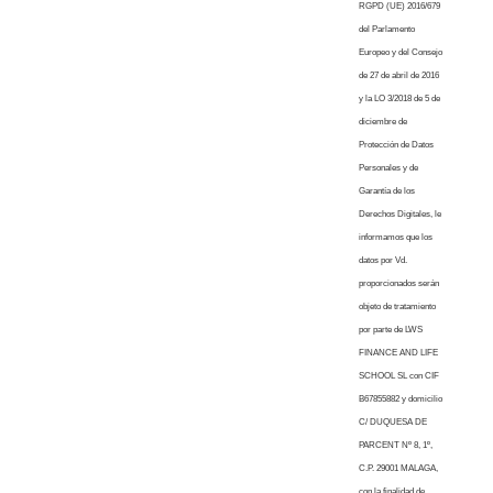
RGPD (UE) 2016/679
del Parlamento
Europeo y del Consejo
de 27 de abril de 2016
y la LO 3/2018 de 5 de
diciembre de
Protección de Datos
Personales y de
Garantía de los
Derechos Digitales, le
informamos que los
datos por Vd.
proporcionados serán
objeto de tratamiento
por parte de LWS
FINANCE AND LIFE
SCHOOL SL con CIF
B67855882 y domicilio
C/ DUQUESA DE
PARCENT Nº 8, 1º,
C.P. 29001 MALAGA,
con la finalidad de