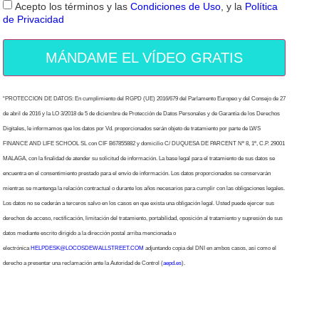
Acepto los términos y las
Condiciones de Uso
, y la
Política
de Privacidad
MÁNDAME EL VÍDEO GRATIS
“PROTECCION DE DATOS: En cumplimiento del RGPD (UE) 2016/679 del Parlamento Europeo y del Consejo de 27
de abril de 2016 y la LO 3/2018 de 5 de diciembre de Protección de Datos Personales y de Garantía de los Derechos
Digitales, le informamos que los datos por Vd. proporcionados serán objeto de tratamiento por parte de LWS
FINANCE AND LIFE SCHOOL SL con CIF B67855882 y domicilio C/ DUQUESA DE PARCENT Nº 8, 1º, C.P. 29001
MALAGA, con la finalidad de atender su solicitud de información. La base legal para el tratamiento de sus datos se
encuentra en el consentimiento prestado para el envío de información. Los datos proporcionados se conservarán
mientras se mantenga la relación contractual o durante los años necesarios para cumplir con las obligaciones legales.
Los datos no se cederán a terceros salvo en los casos en que exista una obligación legal. Usted puede ejercer sus
derechos de acceso, rectificación, limitación del tratamiento, portabilidad, oposición al tratamiento y supresión de sus
datos mediante escrito dirigido a la dirección postal arriba mencionada o
electrónica
HELPDESK@LOCOSDEWALLSTREET.COM
adjuntando copia del DNI en ambos casos, así como el
derecho a presentar una reclamación ante la Autoridad de Control (
aepd.es
).