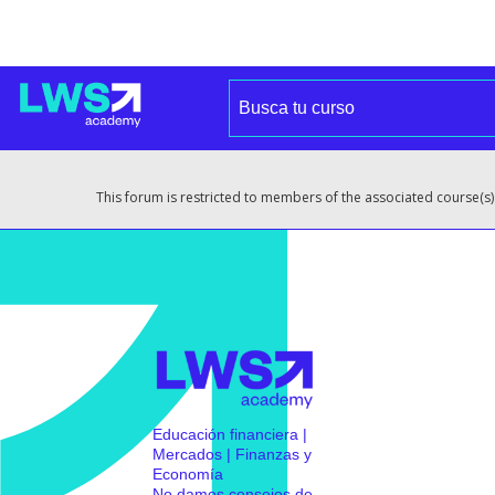
This forum is restricted to members of the associated course(s)
Educación financiera |
Mercados | Finanzas y
Economía
No damos consejos de