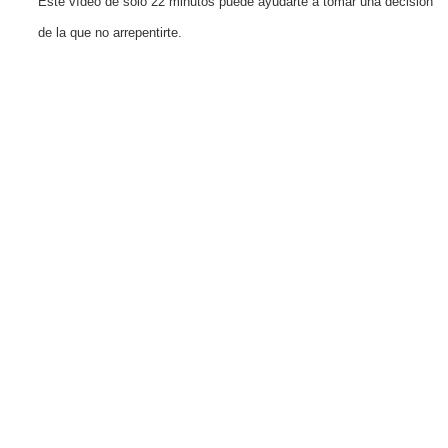
Este vídeo de solo 22 minutos puede ayudarte a tomar una decisión
de la que no arrepentirte.