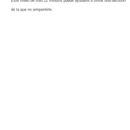
Este vídeo de solo 22 minutos puede ayudarte a tomar una decisión
de la que no arrepentirte.