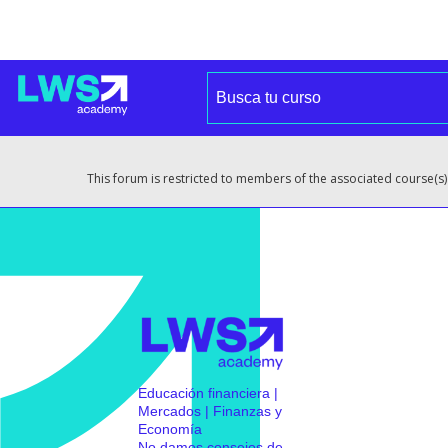
This forum is restricted to members of the associated course(s)
Educación financiera |
Mercados | Finanzas y
Economía
No damos consejos de