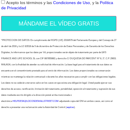
Acepto los términos y las
Condiciones de Uso
, y la
Política
de Privacidad
MÁNDAME EL VÍDEO GRATIS
“PROTECCION DE DATOS: En cumplimiento del RGPD (UE) 2016/679 del Parlamento Europeo y del Consejo de 27
de abril de 2016 y la LO 3/2018 de 5 de diciembre de Protección de Datos Personales y de Garantía de los Derechos
Digitales, le informamos que los datos por Vd. proporcionados serán objeto de tratamiento por parte de LWS
FINANCE AND LIFE SCHOOL SL con CIF B67855882 y domicilio C/ DUQUESA DE PARCENT Nº 8, 1º, C.P. 29001
MALAGA, con la finalidad de atender su solicitud de información. La base legal para el tratamiento de sus datos se
encuentra en el consentimiento prestado para el envío de información. Los datos proporcionados se conservarán
mientras se mantenga la relación contractual o durante los años necesarios para cumplir con las obligaciones legales.
Los datos no se cederán a terceros salvo en los casos en que exista una obligación legal. Usted puede ejercer sus
derechos de acceso, rectificación, limitación del tratamiento, portabilidad, oposición al tratamiento y supresión de sus
datos mediante escrito dirigido a la dirección postal arriba mencionada o
electrónica
HELPDESK@LOCOSDEWALLSTREET.COM
adjuntando copia del DNI en ambos casos, así como el
derecho a presentar una reclamación ante la Autoridad de Control (
aepd.es
).