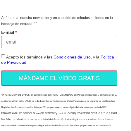
Apúntate a nuestra newsletter y en cuestión de minutos lo tienes en tu
bandeja de entrada 👇🏻
E-mail
Acepto los términos y las
Condiciones de Uso
, y la
Política
de Privacidad
MÁNDAME EL VÍDEO GRATIS
“PROTECCION DE DATOS: En cumplimiento del RGPD (UE) 2016/679 del Parlamento Europeo y del Consejo de 27
de abril de 2016 y la LO 3/2018 de 5 de diciembre de Protección de Datos Personales y de Garantía de los Derechos
Digitales, le informamos que los datos por Vd. proporcionados serán objeto de tratamiento por parte de LWS
FINANCE AND LIFE SCHOOL SL con CIF B67855882 y domicilio C/ DUQUESA DE PARCENT Nº 8, 1º, C.P. 29001
MALAGA, con la finalidad de atender su solicitud de información. La base legal para el tratamiento de sus datos se
encuentra en el consentimiento prestado para el envío de información. Los datos proporcionados se conservarán