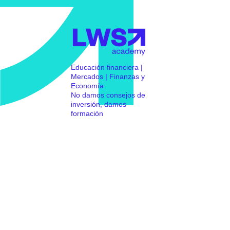
Educación financiera |
Mercados | Finanzas y
Economía
No damos consejos de
inversión, damos
formación