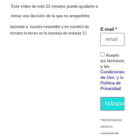
Este vídeo de solo 22 minutos puede ayudarte a
tomar una decisión de la que no arrepentirte.
Apúntate a nuestra newsletter y en cuestión de
E-mail
minutos lo tienes en tu bandeja de entrada 👇🏻
Acepto
los términos
y las
Condiciones
de Uso
, y la
Política de
Privacidad
MÁNDAME E
“PROTECCION DE
DATOS: En
cumplimiento del