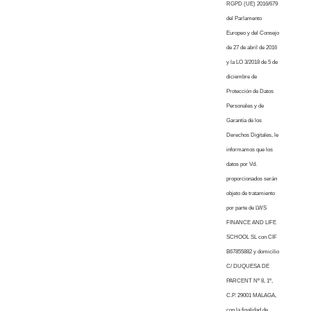
RGPD (UE) 2016/679
del Parlamento
Europeo y del Consejo
de 27 de abril de 2016
y la LO 3/2018 de 5 de
diciembre de
Protección de Datos
Personales y de
Garantía de los
Derechos Digitales, le
informamos que los
datos por Vd.
proporcionados serán
objeto de tratamiento
por parte de LWS
FINANCE AND LIFE
SCHOOL SL con CIF
B67855882 y domicilio
C/ DUQUESA DE
PARCENT Nº 8, 1º,
C.P. 29001 MALAGA,
con la finalidad de