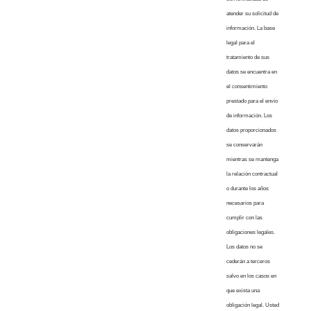
atender su solicitud de
información. La base
legal para el
tratamiento de sus
datos se encuentra en
el consentimiento
prestado para el envío
de información. Los
datos proporcionados
se conservarán
mientras se mantenga
la relación contractual
o durante los años
necesarios para
cumplir con las
obligaciones legales.
Los datos no se
cederán a terceros
salvo en los casos en
que exista una
obligación legal. Usted