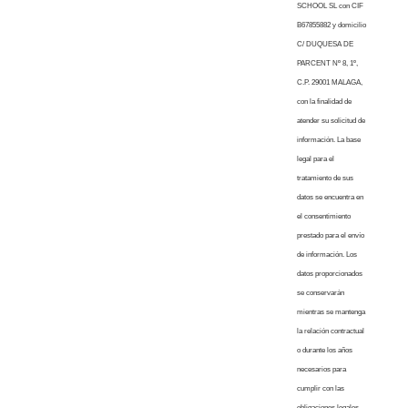
SCHOOL SL con CIF
B67855882 y domicilio
C/ DUQUESA DE
PARCENT Nº 8, 1º,
C.P. 29001 MALAGA,
con la finalidad de
atender su solicitud de
información. La base
legal para el
tratamiento de sus
datos se encuentra en
el consentimiento
prestado para el envío
de información. Los
datos proporcionados
se conservarán
mientras se mantenga
la relación contractual
o durante los años
necesarios para
cumplir con las
obligaciones legales.