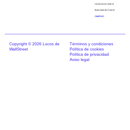
reclamación ante la
Autoridad de Control
(
aepd.es
).
Copyright © 2026 Locos de
Términos y condiciones
WallStreet
Política de cookies
Política de privacidad
Aviso legal