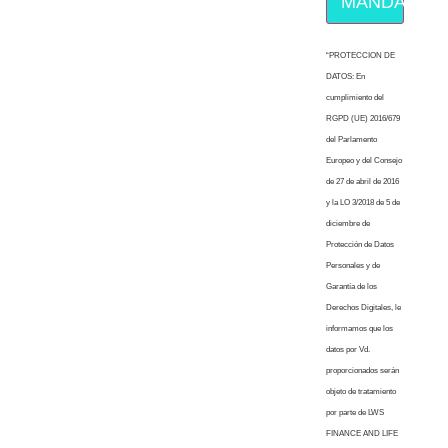
MÁNDAME E
“PROTECCION DE
DATOS: En
cumplimiento del
RGPD (UE) 2016/679
del Parlamento
Europeo y del Consejo
de 27 de abril de 2016
y la LO 3/2018 de 5 de
diciembre de
Protección de Datos
Personales y de
Garantía de los
Derechos Digitales, le
informamos que los
datos por Vd.
proporcionados serán
objeto de tratamiento
por parte de LWS
FINANCE AND LIFE