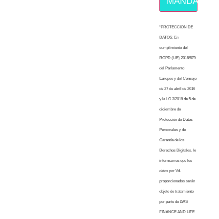
MÁNDAME E
“PROTECCION DE
DATOS: En
cumplimiento del
RGPD (UE) 2016/679
del Parlamento
Europeo y del Consejo
de 27 de abril de 2016
y la LO 3/2018 de 5 de
diciembre de
Protección de Datos
Personales y de
Garantía de los
Derechos Digitales, le
informamos que los
datos por Vd.
proporcionados serán
objeto de tratamiento
por parte de LWS
FINANCE AND LIFE