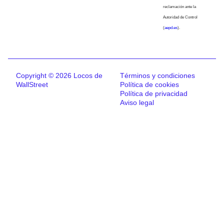
reclamación ante la
Autoridad de Control
(
aepd.es
).
Copyright © 2026 Locos de
Términos y condiciones
WallStreet
Política de cookies
Política de privacidad
Aviso legal