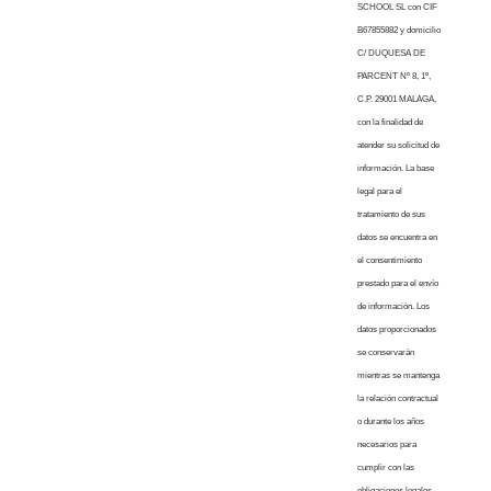
SCHOOL SL con CIF
B67855882 y domicilio
C/ DUQUESA DE
PARCENT Nº 8, 1º,
C.P. 29001 MALAGA,
con la finalidad de
atender su solicitud de
información. La base
legal para el
tratamiento de sus
datos se encuentra en
el consentimiento
prestado para el envío
de información. Los
datos proporcionados
se conservarán
mientras se mantenga
la relación contractual
o durante los años
necesarios para
cumplir con las
obligaciones legales.