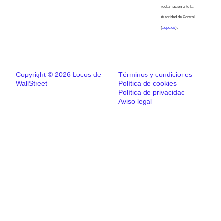
reclamación ante la
Autoridad de Control
(
aepd.es
).
Copyright © 2026 Locos de
Términos y condiciones
WallStreet
Política de cookies
Política de privacidad
Aviso legal