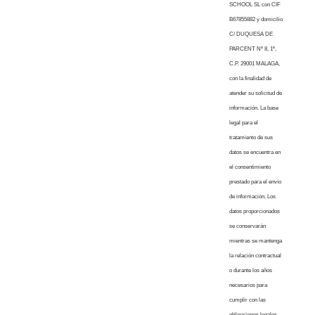
SCHOOL SL con CIF
B67855882 y domicilio
C/ DUQUESA DE
PARCENT Nº 8, 1º,
C.P. 29001 MALAGA,
con la finalidad de
atender su solicitud de
información. La base
legal para el
tratamiento de sus
datos se encuentra en
el consentimiento
prestado para el envío
de información. Los
datos proporcionados
se conservarán
mientras se mantenga
la relación contractual
o durante los años
necesarios para
cumplir con las
obligaciones legales.