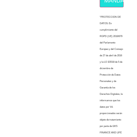
MÁNDAME E
“PROTECCION DE
DATOS: En
cumplimiento del
RGPD (UE) 2016/679
del Parlamento
Europeo y del Consejo
de 27 de abril de 2016
y la LO 3/2018 de 5 de
diciembre de
Protección de Datos
Personales y de
Garantía de los
Derechos Digitales, le
informamos que los
datos por Vd.
proporcionados serán
objeto de tratamiento
por parte de LWS
FINANCE AND LIFE