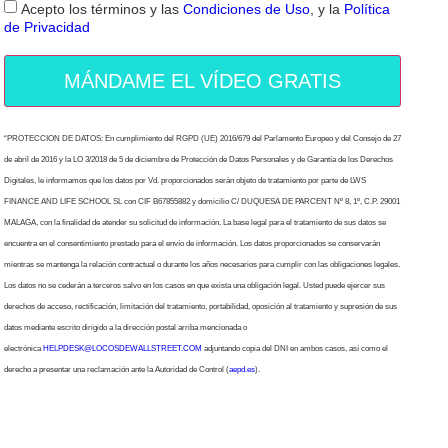
Acepto los términos y las
Condiciones de Uso
, y la
Política
de Privacidad
MÁNDAME EL VÍDEO GRATIS
“PROTECCION DE DATOS: En cumplimiento del RGPD (UE) 2016/679 del Parlamento Europeo y del Consejo de 27
de abril de 2016 y la LO 3/2018 de 5 de diciembre de Protección de Datos Personales y de Garantía de los Derechos
Digitales, le informamos que los datos por Vd. proporcionados serán objeto de tratamiento por parte de LWS
FINANCE AND LIFE SCHOOL SL con CIF B67855882 y domicilio C/ DUQUESA DE PARCENT Nº 8, 1º, C.P. 29001
MALAGA, con la finalidad de atender su solicitud de información. La base legal para el tratamiento de sus datos se
encuentra en el consentimiento prestado para el envío de información. Los datos proporcionados se conservarán
mientras se mantenga la relación contractual o durante los años necesarios para cumplir con las obligaciones legales.
Los datos no se cederán a terceros salvo en los casos en que exista una obligación legal. Usted puede ejercer sus
derechos de acceso, rectificación, limitación del tratamiento, portabilidad, oposición al tratamiento y supresión de sus
datos mediante escrito dirigido a la dirección postal arriba mencionada o
electrónica
HELPDESK@LOCOSDEWALLSTREET.COM
adjuntando copia del DNI en ambos casos, así como el
derecho a presentar una reclamación ante la Autoridad de Control (
aepd.es
).