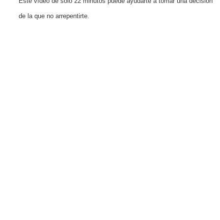
Este vídeo de solo 22 minutos puede ayudarte a tomar una decisión
de la que no arrepentirte.