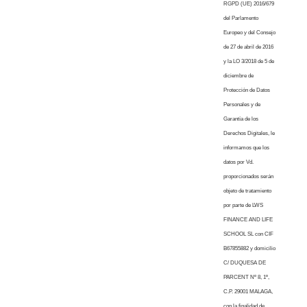
RGPD (UE) 2016/679
del Parlamento
Europeo y del Consejo
de 27 de abril de 2016
y la LO 3/2018 de 5 de
diciembre de
Protección de Datos
Personales y de
Garantía de los
Derechos Digitales, le
informamos que los
datos por Vd.
proporcionados serán
objeto de tratamiento
por parte de LWS
FINANCE AND LIFE
SCHOOL SL con CIF
B67855882 y domicilio
C/ DUQUESA DE
PARCENT Nº 8, 1º,
C.P. 29001 MALAGA,
con la finalidad de