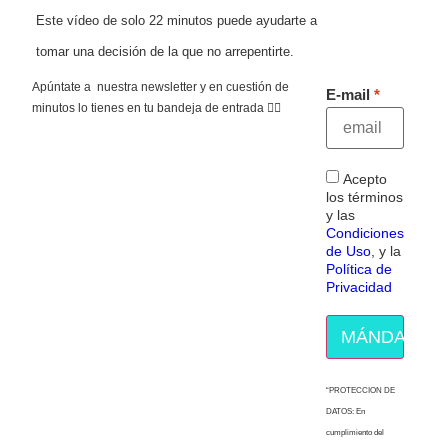
Este vídeo de solo 22 minutos puede ayudarte a
tomar una decisión de la que no arrepentirte.
Apúntate a nuestra newsletter y en cuestión de
E-mail
minutos lo tienes en tu bandeja de entrada 👇🏻
Acepto
los términos
y las
Condiciones
de Uso
, y la
Política de
Privacidad
MÁNDAME E
“PROTECCION DE
DATOS: En
cumplimiento del