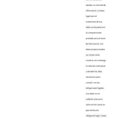
atender su solicitud de
información. La base
legal para el
tratamiento de sus
datos se encuentra en
el consentimiento
prestado para el envío
de información. Los
datos proporcionados
se conservarán
mientras se mantenga
la relación contractual
o durante los años
necesarios para
cumplir con las
obligaciones legales.
Los datos no se
cederán a terceros
salvo en los casos en
que exista una
obligación legal. Usted