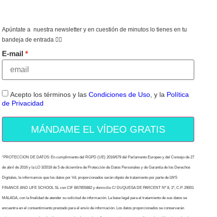
Apúntate a nuestra newsletter y en cuestión de minutos lo tienes en tu
bandeja de entrada 👇🏻
E-mail
Acepto los términos y las
Condiciones de Uso
, y la
Política
de Privacidad
MÁNDAME EL VÍDEO GRATIS
“PROTECCION DE DATOS: En cumplimiento del RGPD (UE) 2016/679 del Parlamento Europeo y del Consejo de 27
de abril de 2016 y la LO 3/2018 de 5 de diciembre de Protección de Datos Personales y de Garantía de los Derechos
Digitales, le informamos que los datos por Vd. proporcionados serán objeto de tratamiento por parte de LWS
FINANCE AND LIFE SCHOOL SL con CIF B67855882 y domicilio C/ DUQUESA DE PARCENT Nº 8, 1º, C.P. 29001
MALAGA, con la finalidad de atender su solicitud de información. La base legal para el tratamiento de sus datos se
encuentra en el consentimiento prestado para el envío de información. Los datos proporcionados se conservarán