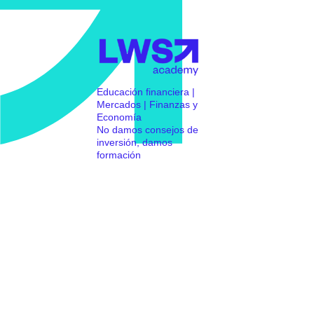
Educación financiera |
Mercados | Finanzas y
Economía
No damos consejos de
inversión, damos
formación