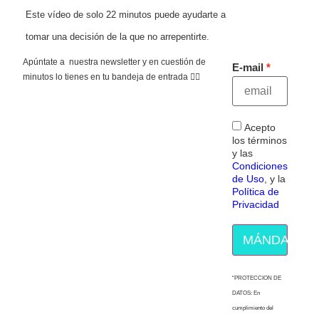
Este vídeo de solo 22 minutos puede ayudarte a
tomar una decisión de la que no arrepentirte.
Apúntate a nuestra newsletter y en cuestión de
E-mail
minutos lo tienes en tu bandeja de entrada 👇🏻
Acepto
los términos
y las
Condiciones
de Uso
, y la
Política de
Privacidad
MÁNDAME E
“PROTECCION DE
DATOS: En
cumplimiento del