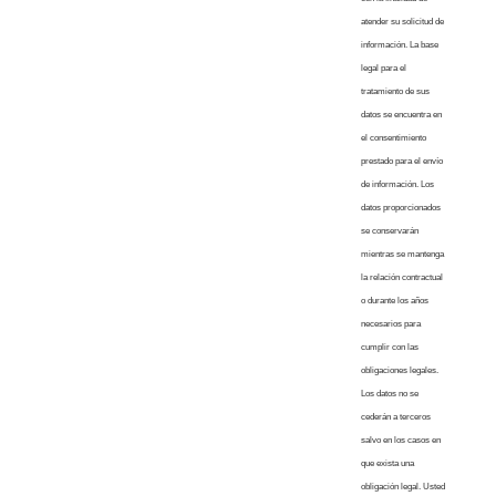
atender su solicitud de
información. La base
legal para el
tratamiento de sus
datos se encuentra en
el consentimiento
prestado para el envío
de información. Los
datos proporcionados
se conservarán
mientras se mantenga
la relación contractual
o durante los años
necesarios para
cumplir con las
obligaciones legales.
Los datos no se
cederán a terceros
salvo en los casos en
que exista una
obligación legal. Usted