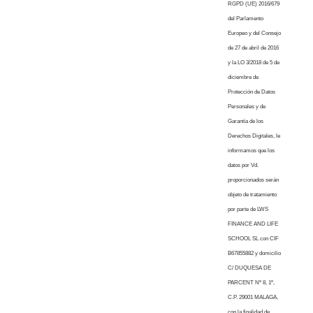
RGPD (UE) 2016/679
del Parlamento
Europeo y del Consejo
de 27 de abril de 2016
y la LO 3/2018 de 5 de
diciembre de
Protección de Datos
Personales y de
Garantía de los
Derechos Digitales, le
informamos que los
datos por Vd.
proporcionados serán
objeto de tratamiento
por parte de LWS
FINANCE AND LIFE
SCHOOL SL con CIF
B67855882 y domicilio
C/ DUQUESA DE
PARCENT Nº 8, 1º,
C.P. 29001 MALAGA,
con la finalidad de