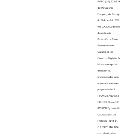
RGPD (UE) 2016/679
del Parlamento
Europeo y del Consejo
de 27 de abril de 2016
y la LO 3/2018 de 5 de
diciembre de
Protección de Datos
Personales y de
Garantía de los
Derechos Digitales, le
informamos que los
datos por Vd.
proporcionados serán
objeto de tratamiento
por parte de LWS
FINANCE AND LIFE
SCHOOL SL con CIF
B67855882 y domicilio
C/ DUQUESA DE
PARCENT Nº 8, 1º,
C.P. 29001 MALAGA,
con la finalidad de