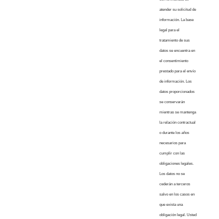
atender su solicitud de
información. La base
legal para el
tratamiento de sus
datos se encuentra en
el consentimiento
prestado para el envío
de información. Los
datos proporcionados
se conservarán
mientras se mantenga
la relación contractual
o durante los años
necesarios para
cumplir con las
obligaciones legales.
Los datos no se
cederán a terceros
salvo en los casos en
que exista una
obligación legal. Usted