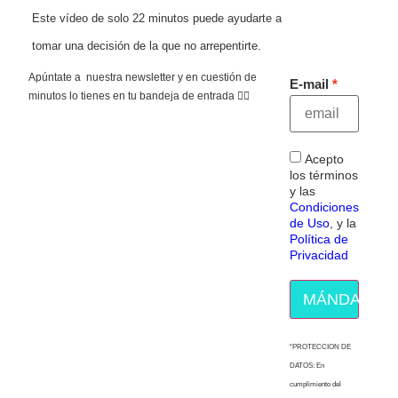
Este vídeo de solo 22 minutos puede ayudarte a
tomar una decisión de la que no arrepentirte.
Apúntate a nuestra newsletter y en cuestión de
E-mail
minutos lo tienes en tu bandeja de entrada 👇🏻
Acepto
los términos
y las
Condiciones
de Uso
, y la
Política de
Privacidad
MÁNDAME E
“PROTECCION DE
DATOS: En
cumplimiento del