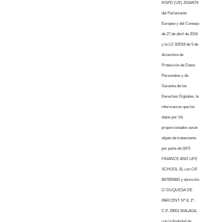
RGPD (UE) 2016/679
del Parlamento
Europeo y del Consejo
de 27 de abril de 2016
y la LO 3/2018 de 5 de
diciembre de
Protección de Datos
Personales y de
Garantía de los
Derechos Digitales, le
informamos que los
datos por Vd.
proporcionados serán
objeto de tratamiento
por parte de LWS
FINANCE AND LIFE
SCHOOL SL con CIF
B67855882 y domicilio
C/ DUQUESA DE
PARCENT Nº 8, 1º,
C.P. 29001 MALAGA,
con la finalidad de