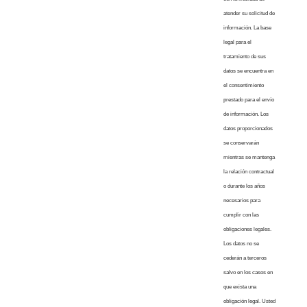
atender su solicitud de
información. La base
legal para el
tratamiento de sus
datos se encuentra en
el consentimiento
prestado para el envío
de información. Los
datos proporcionados
se conservarán
mientras se mantenga
la relación contractual
o durante los años
necesarios para
cumplir con las
obligaciones legales.
Los datos no se
cederán a terceros
salvo en los casos en
que exista una
obligación legal. Usted