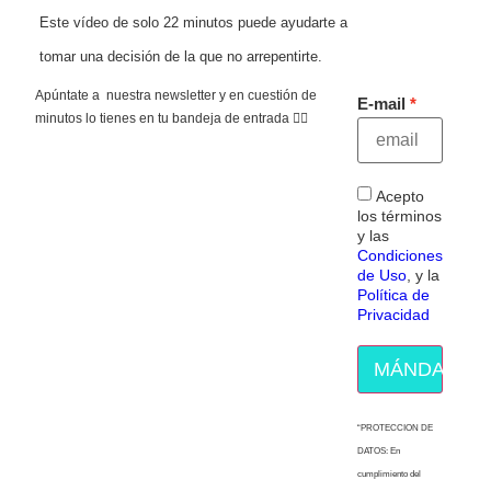
Este vídeo de solo 22 minutos puede ayudarte a
tomar una decisión de la que no arrepentirte.
Apúntate a nuestra newsletter y en cuestión de
E-mail
minutos lo tienes en tu bandeja de entrada 👇🏻
Acepto
los términos
y las
Condiciones
de Uso
, y la
Política de
Privacidad
MÁNDAME E
“PROTECCION DE
DATOS: En
cumplimiento del