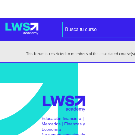
This forum is restricted to members of the associated course(s)
Educación financiera |
Mercados | Finanzas y
Economía
No damos consejos de