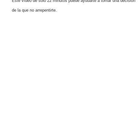
Este vídeo de solo 22 minutos puede ayudarte a tomar una decisión
de la que no arrepentirte.