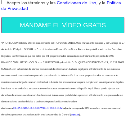
Acepto los términos y las
Condiciones de Uso
, y la
Política
de Privacidad
MÁNDAME EL VÍDEO GRATIS
“PROTECCION DE DATOS: En cumplimiento del RGPD (UE) 2016/679 del Parlamento Europeo y del Consejo de 27
de abril de 2016 y la LO 3/2018 de 5 de diciembre de Protección de Datos Personales y de Garantía de los Derechos
Digitales, le informamos que los datos por Vd. proporcionados serán objeto de tratamiento por parte de LWS
FINANCE AND LIFE SCHOOL SL con CIF B67855882 y domicilio C/ DUQUESA DE PARCENT Nº 8, 1º, C.P. 29001
MALAGA, con la finalidad de atender su solicitud de información. La base legal para el tratamiento de sus datos se
encuentra en el consentimiento prestado para el envío de información. Los datos proporcionados se conservarán
mientras se mantenga la relación contractual o durante los años necesarios para cumplir con las obligaciones legales.
Los datos no se cederán a terceros salvo en los casos en que exista una obligación legal. Usted puede ejercer sus
derechos de acceso, rectificación, limitación del tratamiento, portabilidad, oposición al tratamiento y supresión de sus
datos mediante escrito dirigido a la dirección postal arriba mencionada o
electrónica
HELPDESK@LOCOSDEWALLSTREET.COM
adjuntando copia del DNI en ambos casos, así como el
derecho a presentar una reclamación ante la Autoridad de Control (
aepd.es
).